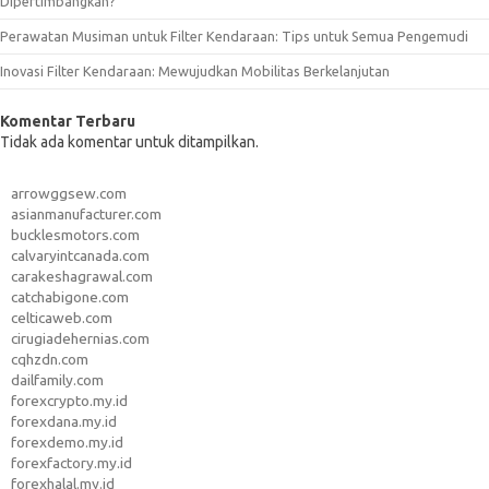
Dipertimbangkan?
Perawatan Musiman untuk Filter Kendaraan: Tips untuk Semua Pengemudi
Inovasi Filter Kendaraan: Mewujudkan Mobilitas Berkelanjutan
Komentar Terbaru
Tidak ada komentar untuk ditampilkan.
arrowggsew.com
asianmanufacturer.com
bucklesmotors.com
calvaryintcanada.com
carakeshagrawal.com
catchabigone.com
celticaweb.com
cirugiadehernias.com
cqhzdn.com
dailfamily.com
forexcrypto.my.id
forexdana.my.id
forexdemo.my.id
forexfactory.my.id
forexhalal.my.id