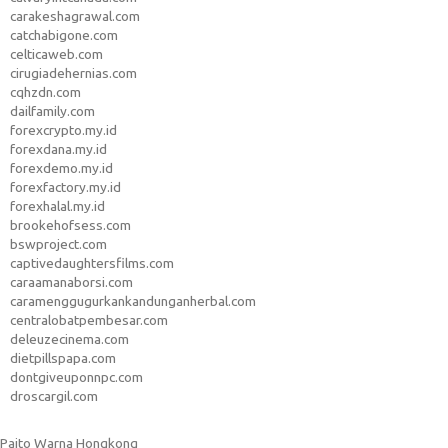
carakeshagrawal.com
catchabigone.com
celticaweb.com
cirugiadehernias.com
cqhzdn.com
dailfamily.com
forexcrypto.my.id
forexdana.my.id
forexdemo.my.id
forexfactory.my.id
forexhalal.my.id
brookehofsess.com
bswproject.com
captivedaughtersfilms.com
caraamanaborsi.com
caramenggugurkankandunganherbal.com
centralobatpembesar.com
deleuzecinema.com
dietpillspapa.com
dontgiveuponnpc.com
droscargil.com
Paito Warna Hongkong