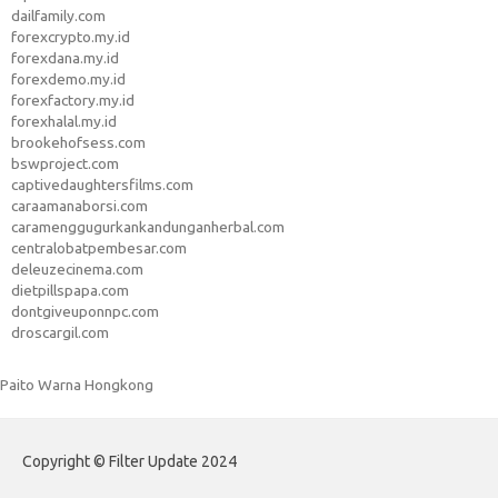
dailfamily.com
forexcrypto.my.id
forexdana.my.id
forexdemo.my.id
forexfactory.my.id
forexhalal.my.id
brookehofsess.com
bswproject.com
captivedaughtersfilms.com
caraamanaborsi.com
caramenggugurkankandunganherbal.com
centralobatpembesar.com
deleuzecinema.com
dietpillspapa.com
dontgiveuponnpc.com
droscargil.com
Paito Warna Hongkong
Copyright © Filter Update 2024