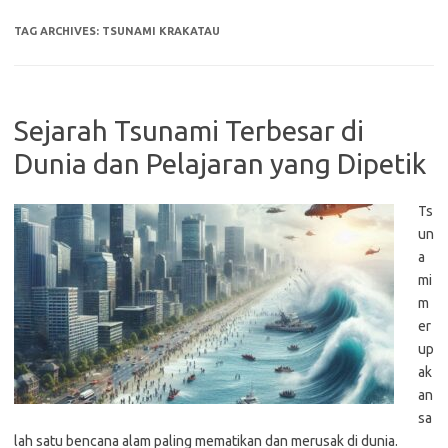
TAG ARCHIVES:
TSUNAMI KRAKATAU
Sejarah Tsunami Terbesar di
Dunia dan Pelajaran yang Dipetik
Ts
un
a
mi
m
er
up
ak
an
sa
lah satu bencana alam paling mematikan dan merusak di dunia.