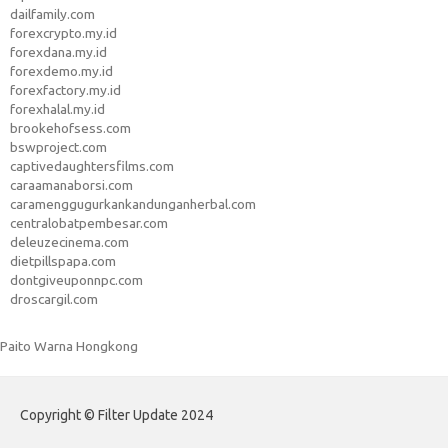
dailfamily.com
forexcrypto.my.id
forexdana.my.id
forexdemo.my.id
forexfactory.my.id
forexhalal.my.id
brookehofsess.com
bswproject.com
captivedaughtersfilms.com
caraamanaborsi.com
caramenggugurkankandunganherbal.com
centralobatpembesar.com
deleuzecinema.com
dietpillspapa.com
dontgiveuponnpc.com
droscargil.com
Paito Warna Hongkong
Copyright © Filter Update 2024