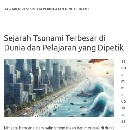
TAG ARCHIVES:
SISTEM PERINGATAN DINI TSUNAMI
Sejarah Tsunami Terbesar di
Dunia dan Pelajaran yang Dipetik
Ts
un
a
mi
m
er
up
ak
an
sa
lah satu bencana alam paling mematikan dan merusak di dunia.