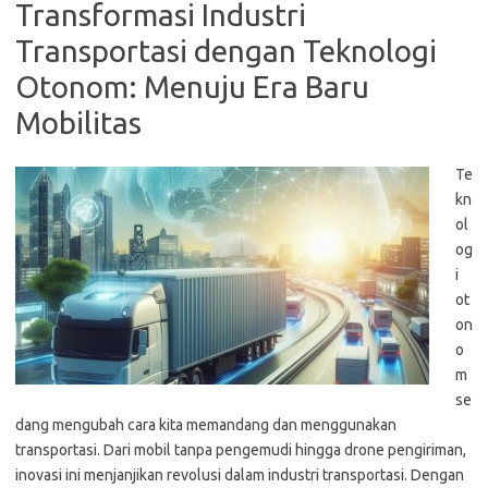
Transformasi Industri
Transportasi dengan Teknologi
Otonom: Menuju Era Baru
Mobilitas
Te
kn
ol
og
i
ot
on
o
m
se
dang mengubah cara kita memandang dan menggunakan
transportasi. Dari mobil tanpa pengemudi hingga drone pengiriman,
inovasi ini menjanjikan revolusi dalam industri transportasi. Dengan