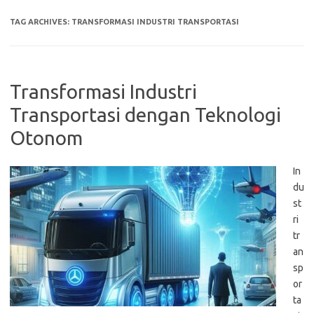
TAG ARCHIVES:
TRANSFORMASI INDUSTRI TRANSPORTASI
Transformasi Industri
Transportasi dengan Teknologi
Otonom
In
du
st
ri
tr
an
sp
or
ta