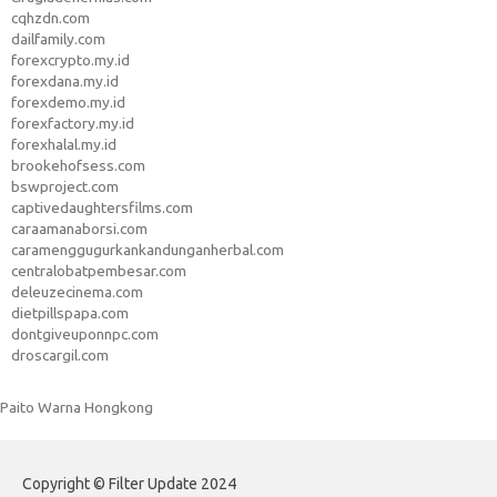
cqhzdn.com
dailfamily.com
forexcrypto.my.id
forexdana.my.id
forexdemo.my.id
forexfactory.my.id
forexhalal.my.id
brookehofsess.com
bswproject.com
captivedaughtersfilms.com
caraamanaborsi.com
caramenggugurkankandunganherbal.com
centralobatpembesar.com
deleuzecinema.com
dietpillspapa.com
dontgiveuponnpc.com
droscargil.com
Paito Warna Hongkong
Copyright © Filter Update 2024