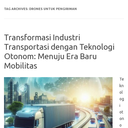
TAG ARCHIVES:
DRONES UNTUK PENGIRIMAN
Transformasi Industri
Transportasi dengan Teknologi
Otonom: Menuju Era Baru
Mobilitas
Te
kn
ol
og
i
ot
on
o