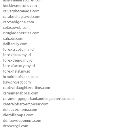
asianmanufacturer.com
bucklesmotors.com
calvaryintcanada.com
carakeshagrawal.com
catchabigone.com
celticaweb.com
cirugiadehernias.com
cqhzdn.com
dailfamily.com
forexcrypto.my.id
forexdana.my.id
forexdemo.my.id
forexfactory.my.id
forexhalal.my.id
brookehofsess.com
bswproject.com
captivedaughtersfilms.com
caraamanaborsi.com
caramenggugurkankandunganherbal.com
centralobatpembesar.com
deleuzecinema.com
dietpillspapa.com
dontgiveuponnpc.com
droscargil.com