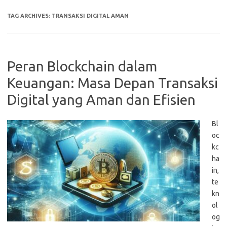
TAG ARCHIVES:
TRANSAKSI DIGITAL AMAN
Peran Blockchain dalam
Keuangan: Masa Depan Transaksi
Digital yang Aman dan Efisien
Bl
oc
kc
ha
in,
te
kn
ol
og