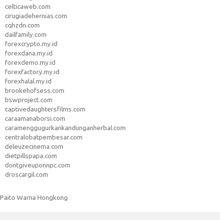
celticaweb.com
cirugiadehernias.com
cqhzdn.com
dailfamily.com
forexcrypto.my.id
forexdana.my.id
forexdemo.my.id
forexfactory.my.id
forexhalal.my.id
brookehofsess.com
bswproject.com
captivedaughtersfilms.com
caraamanaborsi.com
caramenggugurkankandunganherbal.com
centralobatpembesar.com
deleuzecinema.com
dietpillspapa.com
dontgiveuponnpc.com
droscargil.com
Paito Warna Hongkong