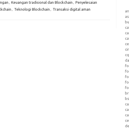
angan
,
Keuangan tradisional dan Blockchain
,
Penyelesaian
ckchain
,
Teknologi Blockchain
,
Transaksi digital aman
a
as
b
ca
c
ca
ce
ci
c
da
fo
fo
f
fo
fo
b
b
ca
c
c
c
d