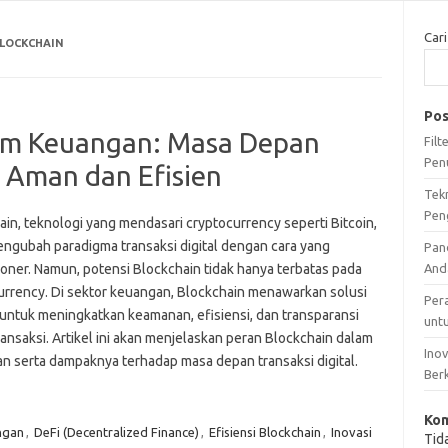
Cari
LOCKCHAIN
Pos
lam Keuangan: Masa Depan
Fil
Pen
g Aman dan Efisien
Tek
Pen
in, teknologi yang mendasari cryptocurrency seperti Bitcoin,
engubah paradigma transaksi digital dengan cara yang
Pan
ioner. Namun, potensi Blockchain tidak hanya terbatas pada
And
urrency. Di sektor keuangan, Blockchain menawarkan solusi
Per
f untuk meningkatkan keamanan, efisiensi, dan transparansi
unt
ansaksi. Artikel ini akan menjelaskan peran Blockchain dalam
Ino
n serta dampaknya terhadap masa depan transaksi digital.
Ber
Kom
ngan
,
DeFi (Decentralized Finance)
,
Efisiensi Blockchain
,
Inovasi
Tid