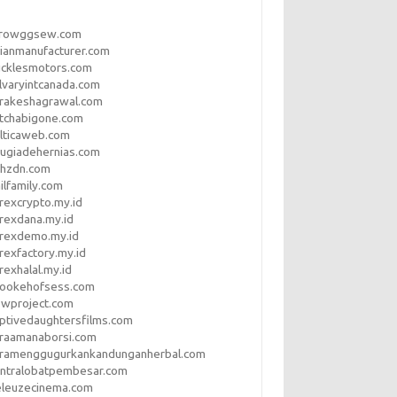
rrowggsew.com
ianmanufacturer.com
ucklesmotors.com
lvaryintcanada.com
arakeshagrawal.com
tchabigone.com
lticaweb.com
rugiadehernias.com
qhzdn.com
ilfamily.com
rexcrypto.my.id
rexdana.my.id
orexdemo.my.id
rexfactory.my.id
rexhalal.my.id
rookehofsess.com
swproject.com
ptivedaughtersfilms.com
araamanaborsi.com
aramenggugurkankandunganherbal.com
entralobatpembesar.com
eleuzecinema.com