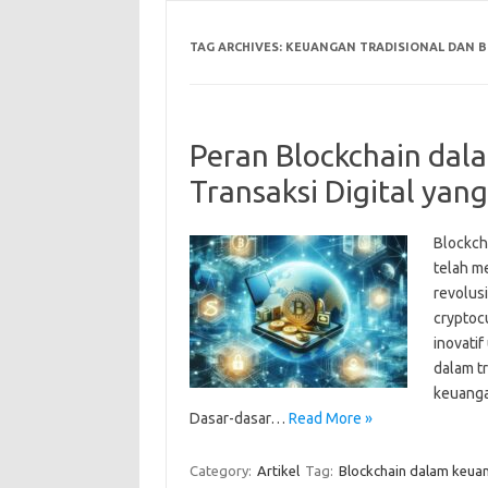
TAG ARCHIVES:
KEUANGAN TRADISIONAL DAN B
Peran Blockchain da
Transaksi Digital yan
Blockcha
telah m
revolus
cryptoc
inovati
dalam tr
keuanga
Dasar-dasar…
Read More »
Category:
Artikel
Tag:
Blockchain dalam keua