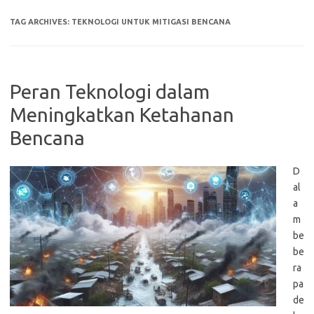
TAG ARCHIVES:
TEKNOLOGI UNTUK MITIGASI BENCANA
Peran Teknologi dalam
Meningkatkan Ketahanan
Bencana
D
al
a
m
be
be
ra
pa
de