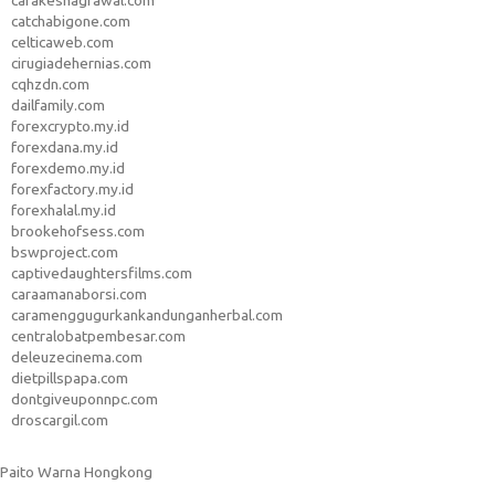
carakeshagrawal.com
catchabigone.com
celticaweb.com
cirugiadehernias.com
cqhzdn.com
dailfamily.com
forexcrypto.my.id
forexdana.my.id
forexdemo.my.id
forexfactory.my.id
forexhalal.my.id
brookehofsess.com
bswproject.com
captivedaughtersfilms.com
caraamanaborsi.com
caramenggugurkankandunganherbal.com
centralobatpembesar.com
deleuzecinema.com
dietpillspapa.com
dontgiveuponnpc.com
droscargil.com
Paito Warna Hongkong