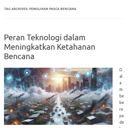
TAG ARCHIVES:
PEMULIHAN PASCA BENCANA
Peran Teknologi dalam
Meningkatkan Ketahanan
Bencana
D
al
a
m
be
be
ra
pa
de