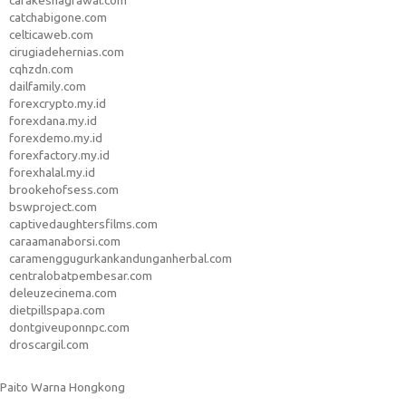
carakeshagrawal.com
catchabigone.com
celticaweb.com
cirugiadehernias.com
cqhzdn.com
dailfamily.com
forexcrypto.my.id
forexdana.my.id
forexdemo.my.id
forexfactory.my.id
forexhalal.my.id
brookehofsess.com
bswproject.com
captivedaughtersfilms.com
caraamanaborsi.com
caramenggugurkankandunganherbal.com
centralobatpembesar.com
deleuzecinema.com
dietpillspapa.com
dontgiveuponnpc.com
droscargil.com
Paito Warna Hongkong