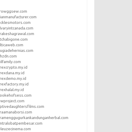
rrowggsew.com
ianmanufacturer.com
ucklesmotors.com
lvaryintcanada.com
arakeshagrawal.com
tchabigone.com
lticaweb.com
rugiadehernias.com
qhzdn.com
ilfamily.com
rexcrypto.my.id
rexdana.my.id
orexdemo.my.id
rexfactory.my.id
rexhalal.my.id
rookehofsess.com
swproject.com
ptivedaughtersfilms.com
araamanaborsi.com
aramenggugurkankandunganherbal.com
entralobatpembesar.com
eleuzecinema.com