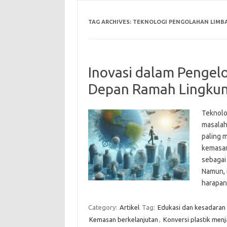
TAG ARCHIVES:
TEKNOLOGI PENGOLAHAN LIMBA
Inovasi dalam Pengelo
Depan Ramah Lingku
Teknolo
masalah
paling m
kemasan
sebagai
Namun, 
harapa
Category:
Artikel
Tag:
Edukasi dan kesadaran
Kemasan berkelanjutan
,
Konversi plastik menj