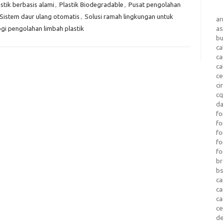
stik berbasis alami
,
Plastik Biodegradable
,
Pusat pengolahan
Sistem daur ulang otomatis
,
Solusi ramah lingkungan untuk
a
as
gi pengolahan limbah plastik
b
ca
c
ca
ce
ci
c
da
fo
fo
f
fo
fo
b
b
ca
c
c
c
d