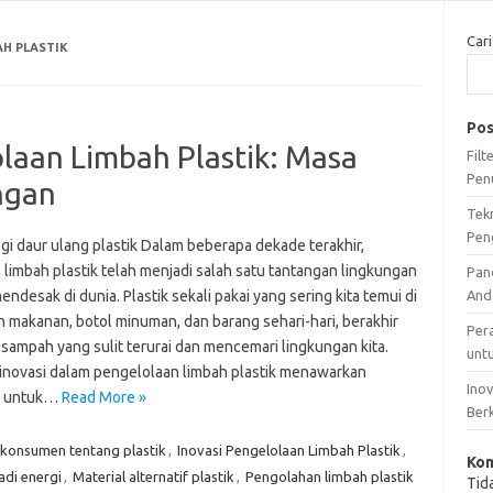
Cari
H PLASTIK
Pos
laan Limbah Plastik: Masa
Fil
Pen
ngan
Tek
Pen
gi daur ulang plastik Dalam beberapa dekade terakhir,
 limbah plastik telah menjadi salah satu tantangan lingkungan
Pan
endesak di dunia. Plastik sekali pakai yang sering kita temui di
And
 makanan, botol minuman, dan barang sehari-hari, berakhir
Per
 sampah yang sulit terurai dan mencemari lingkungan kita.
unt
inovasi dalam pengelolaan limbah plastik menawarkan
Ino
n untuk…
Read More »
Ber
 konsumen tentang plastik
,
Inovasi Pengelolaan Limbah Plastik
,
Kom
adi energi
,
Material alternatif plastik
,
Pengolahan limbah plastik
Tid