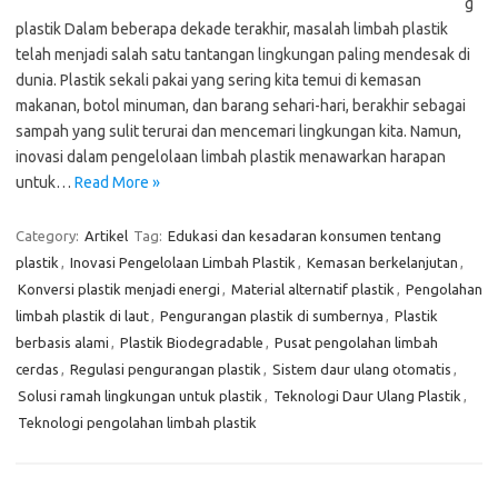
g
plastik Dalam beberapa dekade terakhir, masalah limbah plastik
telah menjadi salah satu tantangan lingkungan paling mendesak di
dunia. Plastik sekali pakai yang sering kita temui di kemasan
makanan, botol minuman, dan barang sehari-hari, berakhir sebagai
sampah yang sulit terurai dan mencemari lingkungan kita. Namun,
inovasi dalam pengelolaan limbah plastik menawarkan harapan
untuk…
Read More »
Category:
Artikel
Tag:
Edukasi dan kesadaran konsumen tentang
plastik
,
Inovasi Pengelolaan Limbah Plastik
,
Kemasan berkelanjutan
,
Konversi plastik menjadi energi
,
Material alternatif plastik
,
Pengolahan
limbah plastik di laut
,
Pengurangan plastik di sumbernya
,
Plastik
berbasis alami
,
Plastik Biodegradable
,
Pusat pengolahan limbah
cerdas
,
Regulasi pengurangan plastik
,
Sistem daur ulang otomatis
,
Solusi ramah lingkungan untuk plastik
,
Teknologi Daur Ulang Plastik
,
Teknologi pengolahan limbah plastik