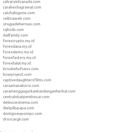
calvaryintcanada.com
carakeshagrawal.com
catchabigone.com
celticaweb.com
cirugiadehernias.com
cqhzdn.com
dailfamily.com
forexcrypto.my.id
forexdana.my.id
forexdemo.my.id
forexfactory.my.id
forexhalal.my.id
brookehofsess.com
bswproject.com
captivedaughtersfilms.com
caraamanaborsi.com
caramenggugurkankandunganherbal.com
centralobatpembesar.com
deleuzecinema.com
dietpillspapa.com
dontgiveuponnpc.com
droscargil.com