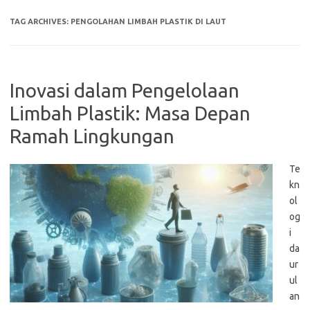
TAG ARCHIVES:
PENGOLAHAN LIMBAH PLASTIK DI LAUT
Inovasi dalam Pengelolaan
Limbah Plastik: Masa Depan
Ramah Lingkungan
Te
kn
ol
og
i
da
ur
ul
an