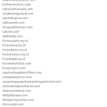
bucklesmotors.com
calvaryintcanada.com
carakeshagrawal.com
catchabigone.com
celticaweb.com
cirugiadehernias.com
cqhzdn.com
dailfamily.com
forexcrypto.my.id
forexdana.my.id
forexdemo.my.id
forexfactory.my.id
forexhalal.my.id
brookehofsess.com
bswproject.com
captivedaughtersfilms.com
caraamanaborsi.com
caramenggugurkankandunganherbal.com
centralobatpembesar.com
deleuzecinema.com
dietpillspapa.com
dontgiveuponnpc.com
droscargil.com