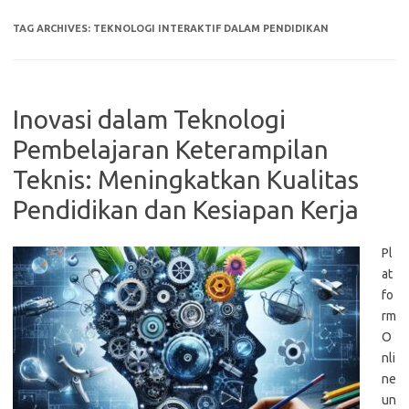
TAG ARCHIVES:
TEKNOLOGI INTERAKTIF DALAM PENDIDIKAN
Inovasi dalam Teknologi
Pembelajaran Keterampilan
Teknis: Meningkatkan Kualitas
Pendidikan dan Kesiapan Kerja
Pl
at
fo
rm
O
nli
ne
un