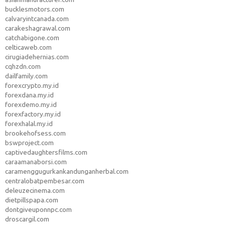
bucklesmotors.com
calvaryintcanada.com
carakeshagrawal.com
catchabigone.com
celticaweb.com
cirugiadehernias.com
cqhzdn.com
dailfamily.com
forexcrypto.my.id
forexdana.my.id
forexdemo.my.id
forexfactory.my.id
forexhalal.my.id
brookehofsess.com
bswproject.com
captivedaughtersfilms.com
caraamanaborsi.com
caramenggugurkankandunganherbal.com
centralobatpembesar.com
deleuzecinema.com
dietpillspapa.com
dontgiveuponnpc.com
droscargil.com