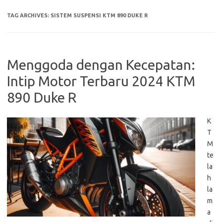
TAG ARCHIVES:
SISTEM SUSPENSI KTM 890 DUKE R
Menggoda dengan Kecepatan:
Intip Motor Terbaru 2024 KTM
890 Duke R
K
T
M
te
la
h
la
m
a