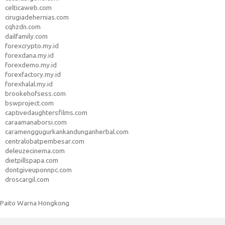
celticaweb.com
cirugiadehernias.com
cqhzdn.com
dailfamily.com
forexcrypto.my.id
forexdana.my.id
forexdemo.my.id
forexfactory.my.id
forexhalal.my.id
brookehofsess.com
bswproject.com
captivedaughtersfilms.com
caraamanaborsi.com
caramenggugurkankandunganherbal.com
centralobatpembesar.com
deleuzecinema.com
dietpillspapa.com
dontgiveuponnpc.com
droscargil.com
Paito Warna Hongkong