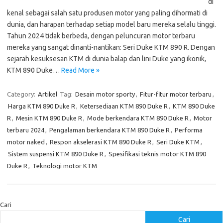
di
kenal sebagai salah satu produsen motor yang paling dihormati di
dunia, dan harapan terhadap setiap model baru mereka selalu tinggi.
Tahun 2024 tidak berbeda, dengan peluncuran motor terbaru
mereka yang sangat dinanti-nantikan: Seri Duke KTM 890 R. Dengan
sejarah kesuksesan KTM di dunia balap dan lini Duke yang ikonik,
KTM 890 Duke…
Read More »
Category:
Artikel
Tag:
Desain motor sporty
,
Fitur-fitur motor terbaru
,
Harga KTM 890 Duke R
,
Ketersediaan KTM 890 Duke R
,
KTM 890 Duke
R
,
Mesin KTM 890 Duke R
,
Mode berkendara KTM 890 Duke R
,
Motor
terbaru 2024
,
Pengalaman berkendara KTM 890 Duke R
,
Performa
motor naked
,
Respon akselerasi KTM 890 Duke R
,
Seri Duke KTM
,
Sistem suspensi KTM 890 Duke R
,
Spesifikasi teknis motor KTM 890
Duke R
,
Teknologi motor KTM
Cari
Cari