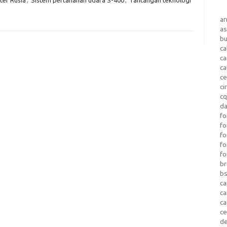
a
as
b
ca
c
ca
ce
ci
c
da
fo
fo
f
fo
fo
b
b
ca
c
c
c
d