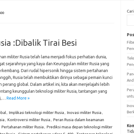
Cari
00
Pos
ia :Dibalik Tirai Besi
Fil
Pen
an militer Rusia telah lama menjadi fokus perhatian dunia,
Tek
at sejarahnya yang kaya dan Keunggulan militer Rusia yang
Pen
erkembang. Dari rudal hipersonik hingga sistem pertahanan
Pan
anggih, Rusia telah membuktikan dirinya sebagai pemain kunci
And
 perang global. Dalam artikel ini, kita akan menjelajahi lebih
Per
entang keunggulan teknologi militer Rusia, tantangan yang
unt
pi,…
Read More »
Ino
Ber
obal
,
Implikasi teknologi militer Rusia
,
Inovasi militer Rusia
,
sia
,
Kontroversi militer Rusia
,
Peran Rusia dalam keamanan
Kom
,
Pertahanan militer Rusia
,
Prediksi masa depan teknologi militer
Tid
ter Rusia
,
Sistem pertahanan udara S-400
,
Tantangan teknologi