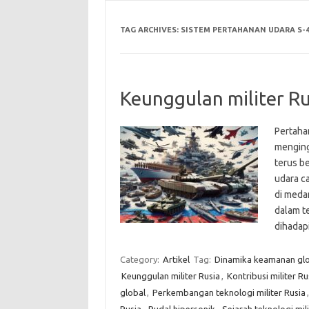
TAG ARCHIVES:
SISTEM PERTAHANAN UDARA S-4
Keunggulan militer Rus
Pertahan
menging
terus b
udara c
di medan
dalam t
dihada
Category:
Artikel
Tag:
Dinamika keamanan gl
Keunggulan militer Rusia
,
Kontribusi militer Ru
global
,
Perkembangan teknologi militer Rusia
Rusia
,
Rudal hipersonik
,
Sejarah teknologi mili