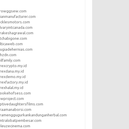
rrowggsew.com
ianmanufacturer.com
ucklesmotors.com
lvaryintcanada.com
arakeshagrawal.com
tchabigone.com
lticaweb.com
rugiadehernias.com
qhzdn.com
ilfamily.com
rexcrypto.my.id
rexdana.my.id
orexdemo.my.id
rexfactory.my.id
rexhalal.my.id
rookehofsess.com
swproject.com
ptivedaughtersfilms.com
araamanaborsi.com
aramenggugurkankandunganherbal.com
entralobatpembesar.com
eleuzecinema.com