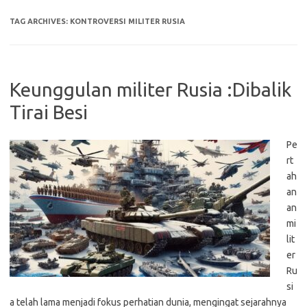
TAG ARCHIVES:
KONTROVERSI MILITER RUSIA
Keunggulan militer Rusia :Dibalik
Tirai Besi
Pe
rt
ah
an
an
mi
lit
er
Ru
si
a telah lama menjadi fokus perhatian dunia, mengingat sejarahnya