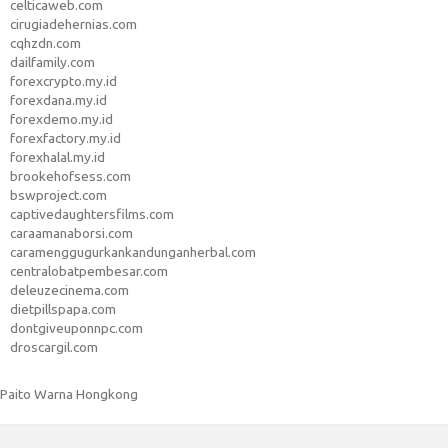
celticaweb.com
cirugiadehernias.com
cqhzdn.com
dailfamily.com
forexcrypto.my.id
forexdana.my.id
forexdemo.my.id
forexfactory.my.id
forexhalal.my.id
brookehofsess.com
bswproject.com
captivedaughtersfilms.com
caraamanaborsi.com
caramenggugurkankandunganherbal.com
centralobatpembesar.com
deleuzecinema.com
dietpillspapa.com
dontgiveuponnpc.com
droscargil.com
Paito Warna Hongkong