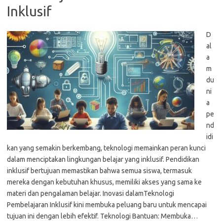
Inklusif
D
al
a
m
du
ni
a
pe
nd
idi
kan yang semakin berkembang, teknologi memainkan peran kunci
dalam menciptakan lingkungan belajar yang inklusif. Pendidikan
inklusif bertujuan memastikan bahwa semua siswa, termasuk
mereka dengan kebutuhan khusus, memiliki akses yang sama ke
materi dan pengalaman belajar. Inovasi dalamTeknologi
Pembelajaran Inklusif kini membuka peluang baru untuk mencapai
tujuan ini dengan lebih efektif. Teknologi Bantuan: Membuka…