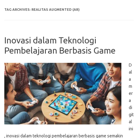
TAG ARCHIVES:
REALITAS AUGMENTED (AR)
Inovasi dalam Teknologi
Pembelajaran Berbasis Game
D
al
a
m
er
a
di
git
al
ini
, inovasi dalam teknologi pembelajaran berbasis game semakin