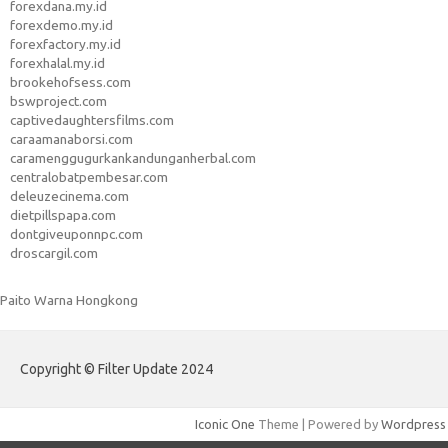
forexdana.my.id
forexdemo.my.id
forexfactory.my.id
forexhalal.my.id
brookehofsess.com
bswproject.com
captivedaughtersfilms.com
caraamanaborsi.com
caramenggugurkankandunganherbal.com
centralobatpembesar.com
deleuzecinema.com
dietpillspapa.com
dontgiveuponnpc.com
droscargil.com
Paito Warna Hongkong
Copyright © Filter Update 2024
Iconic One
Theme | Powered by
Wordpress