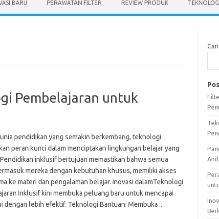
VASI BARU
PERAWATAN FILTER
REVIEW PRODUK
TEKNOLOGI
Cari
Pos
ogi Pembelajaran untuk
Fil
Pen
Tek
Pen
unia pendidikan yang semakin berkembang, teknologi
an peran kunci dalam menciptakan lingkungan belajar yang
Pan
f. Pendidikan inklusif bertujuan memastikan bahwa semua
And
termasuk mereka dengan kebutuhan khusus, memiliki akses
Per
ma ke materi dan pengalaman belajar. Inovasi dalamTeknologi
unt
jaran Inklusif kini membuka peluang baru untuk mencapai
Ino
ini dengan lebih efektif. Teknologi Bantuan: Membuka…
Ber