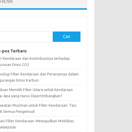
 FILTER
Cari
-pos Terbaru
ter Kendaraan dan Kontribusinya terhadap
urunan Emisi CO2
nologi Filter Kendaraan dan Peranannya dalam
gurangan Emisi Karbon
duan Memilih Filter Udara untuk Kendaraan
a: Apa yang Harus Dipertimbangkan?
awatan Musiman untuk Filter Kendaraan: Tips
uk Semua Pengemudi
vasi Filter Kendaraan: Mewujudkan Mobilitas
kelanjutan