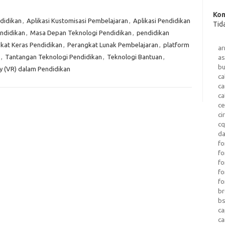
Kom
ndidikan
,
Aplikasi Kustomisasi Pembelajaran
,
Aplikasi Pendidikan
Tid
endidikan
,
Masa Depan Teknologi Pendidikan
,
pendidikan
kat Keras Pendidikan
,
Perangkat Lunak Pembelajaran
,
platform
a
,
Tantangan Teknologi Pendidikan
,
Teknologi Bantuan
,
as
b
ty (VR) dalam Pendidikan
ca
c
ca
ce
ci
c
da
fo
fo
f
fo
fo
b
b
ca
c