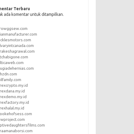
entar Terbaru
ak ada komentar untuk ditampilkan.
rrowggsew.com
ianmanufacturer.com
ucklesmotors.com
lvaryintcanada.com
arakeshagrawal.com
tchabigone.com
lticaweb.com
rugiadehernias.com
qhzdn.com
ilfamily.com
rexcrypto.my.id
rexdana.my.id
orexdemo.my.id
rexfactory.my.id
rexhalal.my.id
rookehofsess.com
swproject.com
ptivedaughtersfilms.com
araamanaborsi.com