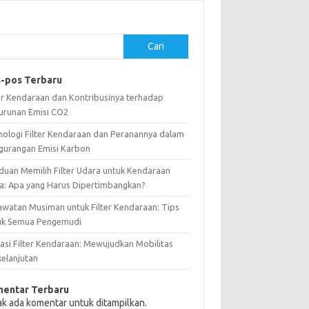
Cari
-pos Terbaru
ter Kendaraan dan Kontribusinya terhadap
urunan Emisi CO2
nologi Filter Kendaraan dan Peranannya dalam
gurangan Emisi Karbon
duan Memilih Filter Udara untuk Kendaraan
a: Apa yang Harus Dipertimbangkan?
awatan Musiman untuk Filter Kendaraan: Tips
uk Semua Pengemudi
vasi Filter Kendaraan: Mewujudkan Mobilitas
kelanjutan
entar Terbaru
ak ada komentar untuk ditampilkan.