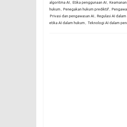
algoritma AI
,
Etika penggunaan AI
,
Keamanan 
hukum
,
Penegakan hukum prediktif
,
Pengawa
Privasi dan pengawasan AI
,
Regulasi AI dala
etika AI dalam hukum
,
Teknologi AI dalam pe