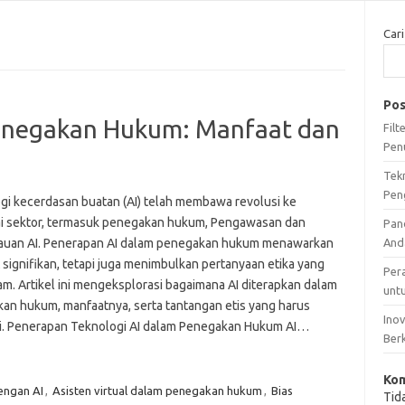
Cari
Pos
Penegakan Hukum: Manfaat dan
Fil
Pen
Tek
Pen
gi kecerdasan buatan (AI) telah membawa revolusi ke
i sektor, termasuk penegakan hukum, Pengawasan dan
Pan
uan AI. Penerapan AI dalam penegakan hukum menawarkan
And
 signifikan, tetapi juga menimbulkan pertanyaan etika yang
Per
m. Artikel ini mengeksplorasi bagaimana AI diterapkan dalam
unt
an hukum, manfaatnya, serta tantangan etis yang harus
Ino
i. Penerapan Teknologi AI dalam Penegakan Hukum AI…
Ber
Kom
dengan AI
,
Asisten virtual dalam penegakan hukum
,
Bias
Tid