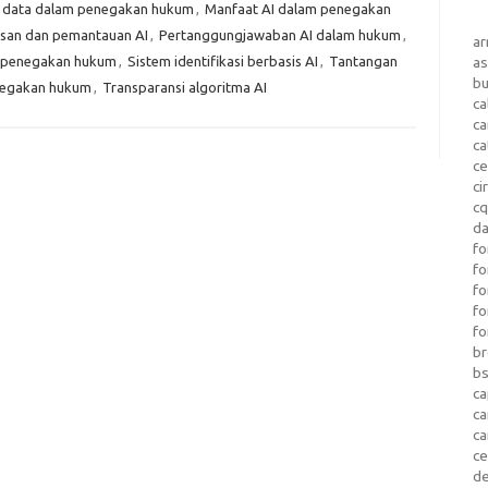
data dalam penegakan hukum
,
Manfaat AI dalam penegakan
san dan pemantauan AI
,
Pertanggungjawaban AI dalam hukum
,
a
m penegakan hukum
,
Sistem identifikasi berbasis AI
,
Tantangan
as
b
negakan hukum
,
Transparansi algoritma AI
ca
c
ca
ce
ci
c
da
fo
fo
f
fo
fo
b
b
ca
c
c
c
d