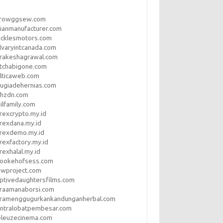
rrowggsew.com
ianmanufacturer.com
ucklesmotors.com
lvaryintcanada.com
arakeshagrawal.com
tchabigone.com
lticaweb.com
rugiadehernias.com
qhzdn.com
ilfamily.com
rexcrypto.my.id
rexdana.my.id
orexdemo.my.id
rexfactory.my.id
rexhalal.my.id
rookehofsess.com
swproject.com
ptivedaughtersfilms.com
araamanaborsi.com
aramenggugurkankandunganherbal.com
entralobatpembesar.com
eleuzecinema.com