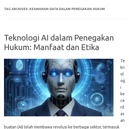
TAG ARCHIVES:
KEAMANAN DATA DALAM PENEGAKAN HUKUM
Teknologi AI dalam Penegakan
Hukum: Manfaat dan Etika
Te
kn
ol
og
i
ke
ce
rd
as
an
buatan (AI) telah membawa revolusi ke berbagai sektor, termasuk