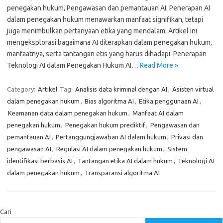
penegakan hukum, Pengawasan dan pemantauan AI. Penerapan AI
dalam penegakan hukum menawarkan manfaat signifikan, tetapi
juga menimbulkan pertanyaan etika yang mendalam. Artikel ini
mengeksplorasi bagaimana AI diterapkan dalam penegakan hukum,
manfaatnya, serta tantangan etis yang harus dihadapi. Penerapan
Teknologi AI dalam Penegakan Hukum AI…
Read More »
Category:
Artikel
Tag:
Analisis data kriminal dengan AI
,
Asisten virtual
dalam penegakan hukum
,
Bias algoritma AI
,
Etika penggunaan AI
,
Keamanan data dalam penegakan hukum
,
Manfaat AI dalam
penegakan hukum
,
Penegakan hukum prediktif
,
Pengawasan dan
pemantauan AI
,
Pertanggungjawaban AI dalam hukum
,
Privasi dan
pengawasan AI
,
Regulasi AI dalam penegakan hukum
,
Sistem
identifikasi berbasis AI
,
Tantangan etika AI dalam hukum
,
Teknologi AI
dalam penegakan hukum
,
Transparansi algoritma AI
Cari