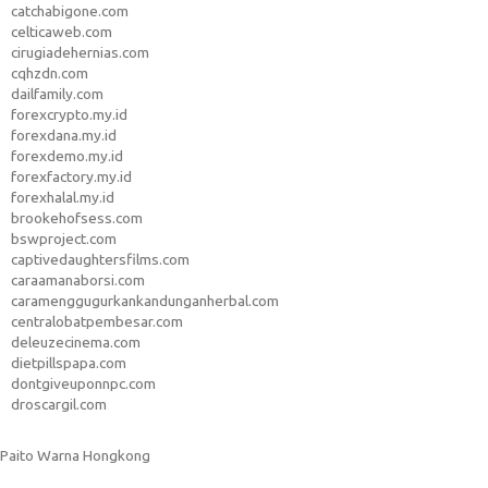
catchabigone.com
celticaweb.com
cirugiadehernias.com
cqhzdn.com
dailfamily.com
forexcrypto.my.id
forexdana.my.id
forexdemo.my.id
forexfactory.my.id
forexhalal.my.id
brookehofsess.com
bswproject.com
captivedaughtersfilms.com
caraamanaborsi.com
caramenggugurkankandunganherbal.com
centralobatpembesar.com
deleuzecinema.com
dietpillspapa.com
dontgiveuponnpc.com
droscargil.com
Paito Warna Hongkong