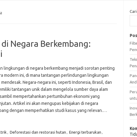
Cari
I
Pos
 di Negara Berkembang:
Fil
Pen
i
Tek
Pen
an lingkungan di negara berkembang menjadi sorotan penting
ra modern ini, di mana tantangan perlindungan lingkungan
Pan
mendesak. Negara-negara ini, seperti Indonesia, Brasil, dan
And
memiliki tantangan unik dalam mengelola sumber daya alam
Per
sambil mempertahankan pertumbuhan ekonomi yang
unt
jutan. Artikel ini akan mengupas kebijakan di negara
Ino
ang dengan memperhatikan studi kasus yang relevan.…
Ber
Kom
trik
,
Deforestasi dan restorasi hutan
,
Energi terbarukan
,
Tid