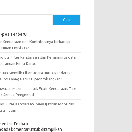
Cari
-pos Terbaru
ter Kendaraan dan Kontribusinya terhadap
urunan Emisi CO2
nologi Filter Kendaraan dan Peranannya dalam
gurangan Emisi Karbon
duan Memilih Filter Udara untuk Kendaraan
a: Apa yang Harus Dipertimbangkan?
awatan Musiman untuk Filter Kendaraan: Tips
uk Semua Pengemudi
vasi Filter Kendaraan: Mewujudkan Mobilitas
kelanjutan
entar Terbaru
ak ada komentar untuk ditampilkan.