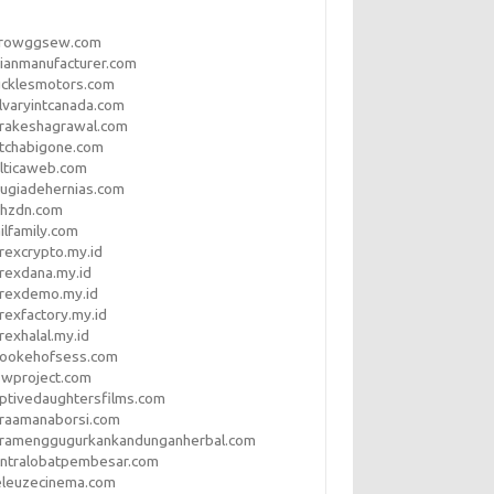
rrowggsew.com
ianmanufacturer.com
ucklesmotors.com
lvaryintcanada.com
arakeshagrawal.com
tchabigone.com
lticaweb.com
rugiadehernias.com
qhzdn.com
ilfamily.com
rexcrypto.my.id
rexdana.my.id
orexdemo.my.id
rexfactory.my.id
rexhalal.my.id
rookehofsess.com
swproject.com
ptivedaughtersfilms.com
araamanaborsi.com
aramenggugurkankandunganherbal.com
entralobatpembesar.com
eleuzecinema.com