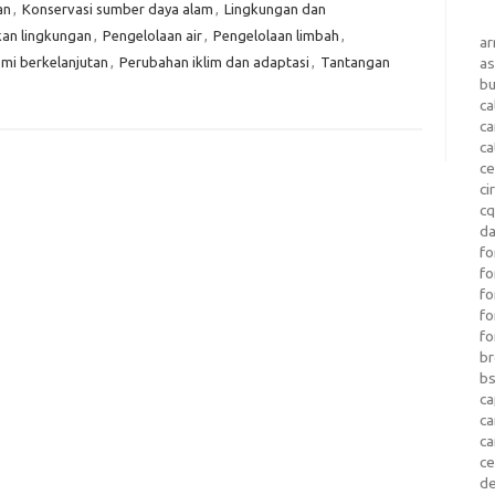
an
,
Konservasi sumber daya alam
,
Lingkungan dan
kan lingkungan
,
Pengelolaan air
,
Pengelolaan limbah
,
a
i berkelanjutan
,
Perubahan iklim dan adaptasi
,
Tantangan
as
b
ca
c
ca
ce
ci
c
da
fo
fo
f
fo
fo
b
b
ca
c
c
c
d