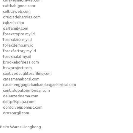
carakeshagrawal.com
catchabigone.com
celticaweb.com
cirugiadehernias.com
cqhzdn.com
dailfamily.com
forexcrypto.my.id
forexdana.my.id
forexdemo.my.id
forexfactory.my.id
forexhalal.my.id
brookehofsess.com
bswproject.com
captivedaughtersfilms.com
caraamanaborsi.com
caramenggugurkankandunganherbal.com
centralobatpembesar.com
deleuzecinema.com
dietpillspapa.com
dontgiveuponnpc.com
droscargil.com
Paito Warna Hongkong