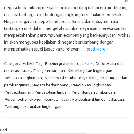
di
negara berkembang menjadi sorotan penting dalam era modern ini,
di mana tantangan perlindungan lingkungan semakin mendesak.
Negara-negara ini, seperti Indonesia, Brasil, dan India, memiliki
tantangan unik dalam mengelola sumber daya alam mereka sambil
mempertahankan pertumbuhan ekonomi yang berkelanjutan. Artikel
ini akan mengupas kebijakan di negara berkembang dengan
memperhatikan studi kasus yang relevan.…
Read More »
Category:
Artikel
Tag:
Bioenergi dan hidroelektrik
,
Deforestasi dan
restorasi hutan
,
Energi terbarukan
,
Keberlanjutan lingkungan
,
Kebijakan lingkungan
,
Konservasi sumber daya alam
,
Lingkungan dan
pembangunan
,
Negara berkembang
,
Pendidikan lingkungan
,
Pengelolaan air
,
Pengelolaan limbah
,
Perlindungan lingkungan
,
Pertumbuhan ekonomi berkelanjutan
,
Perubahan iklim dan adaptasi
,
Tantangan kebijakan lingkungan
Cari