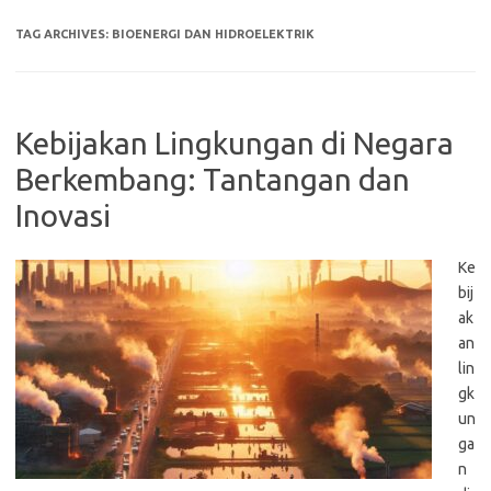
TAG ARCHIVES:
BIOENERGI DAN HIDROELEKTRIK
Kebijakan Lingkungan di Negara
Berkembang: Tantangan dan
Inovasi
Ke
bij
ak
an
lin
gk
un
ga
n