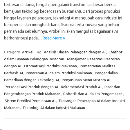
terbesar di dunia, tengah mengalami transformasi besar berkat
kemajuan teknologi kecerdasan buatan (AI). Dari proses produksi
hingga layanan pelanggan, teknologi AI mengubah cara industri ini
beroperasi dan menghadirkan efisiensi serta inovasi yang belum
pernah ada sebelumnya. Artikel ini akan mengulas bagaimana AI
berkontribusi pada…
Read More »
Category:
Artikel
Tag:
Analisis Ulasan Pelanggan dengan AI
,
Chatbot
dalam Layanan Pelanggan Restoran
,
Manajemen Reservasi Restoran
dengan AI
,
Otomatisasi Produksi Makanan
,
Pemantauan Kualitas
Berbasis AI
,
Penerapan AI dalam Produksi Makanan
,
Pengendalian
Persediaan dengan Teknologi AI
,
Penyusunan Menu Kustom AI
,
Personalisasi Produk dengan AI
,
Rekomendasi Produk AI
,
Riset dan
Pengembangan Produk Makanan
,
Robotik dan AI dalam Pengemasan
,
Sistem Prediksi Permintaan AI
,
Tantangan Penerapan AI dalam Industri
Makanan
,
Teknologi AI dalam Industri Makanan