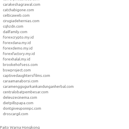
carakeshagrawal.com
catchabigone.com
celticaweb.com
cirugiadehernias.com
cqhzdn.com
dailfamily.com
forexcrypto.my.id
forexdana.my.id
forexdemo.my.id
forexfactory.my.id
forexhalal.my.id
brookehofsess.com
bswproject.com
captivedaughtersfilms.com
caraamanaborsi.com
caramenggugurkankandunganherbal.com
centralobatpembesar.com
deleuzecinema.com
dietpillspapa.com
dontgiveuponnpc.com
droscargil.com
Paito Warna Hongkong