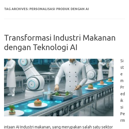
TAG ARCHIVES:
PERSONALISASI PRODUK DENGAN AI
Transformasi Industri Makanan
dengan Teknologi AI
Si
st
e
m
Pr
ed
ik
si
Pe
rm
intaan AI Industri makanan, yang merupakan salah satu sektor