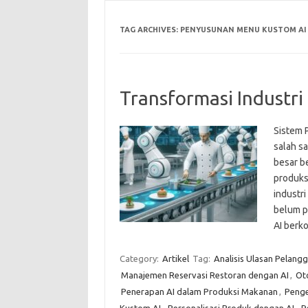
TAG ARCHIVES:
PENYUSUNAN MENU KUSTOM AI
Transformasi Industr
Sistem 
salah sa
besar b
produks
industri
belum p
AI berk
Category:
Artikel
Tag:
Analisis Ulasan Pelang
Manajemen Reservasi Restoran dengan AI
,
Ot
Penerapan AI dalam Produksi Makanan
,
Penge
Kustom AI
,
Personalisasi Produk dengan AI
,
R