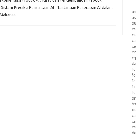
,
Sistem Prediksi Permintaan AI
,
Tantangan Penerapan AI dalam
a
i Makanan
as
b
ca
c
ca
ce
ci
c
da
fo
fo
f
fo
fo
b
b
ca
c
c
c
d