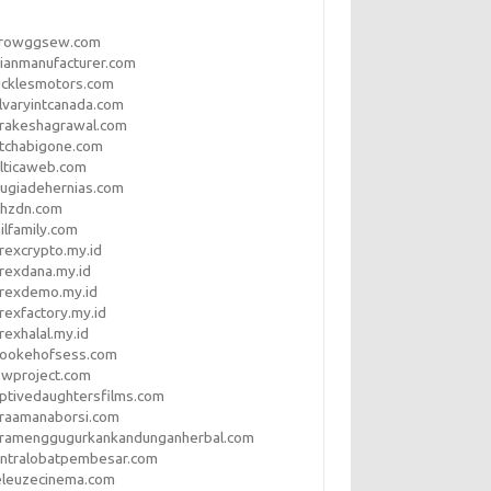
rrowggsew.com
ianmanufacturer.com
ucklesmotors.com
lvaryintcanada.com
arakeshagrawal.com
tchabigone.com
lticaweb.com
rugiadehernias.com
qhzdn.com
ilfamily.com
rexcrypto.my.id
rexdana.my.id
orexdemo.my.id
rexfactory.my.id
rexhalal.my.id
rookehofsess.com
swproject.com
ptivedaughtersfilms.com
araamanaborsi.com
aramenggugurkankandunganherbal.com
entralobatpembesar.com
eleuzecinema.com