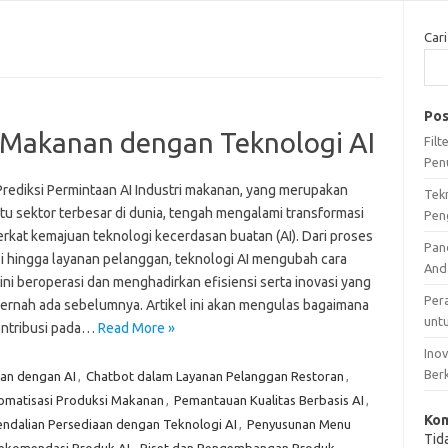
Cari
Pos
i Makanan dengan Teknologi AI
Fil
Pen
Prediksi Permintaan AI Industri makanan, yang merupakan
Tek
tu sektor terbesar di dunia, tengah mengalami transformasi
Pen
erkat kemajuan teknologi kecerdasan buatan (AI). Dari proses
Pan
i hingga layanan pelanggan, teknologi AI mengubah cara
And
 ini beroperasi dan menghadirkan efisiensi serta inovasi yang
Per
ernah ada sebelumnya. Artikel ini akan mengulas bagaimana
unt
ontribusi pada…
Read More »
Ino
Ber
gan dengan AI
,
Chatbot dalam Layanan Pelanggan Restoran
,
omatisasi Produksi Makanan
,
Pemantauan Kualitas Berbasis AI
,
Kom
ndalian Persediaan dengan Teknologi AI
,
Penyusunan Menu
Tid
ekomendasi Produk AI
,
Riset dan Pengembangan Produk