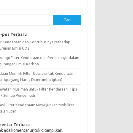
Cari
-pos Terbaru
ter Kendaraan dan Kontribusinya terhadap
urunan Emisi CO2
nologi Filter Kendaraan dan Peranannya dalam
gurangan Emisi Karbon
duan Memilih Filter Udara untuk Kendaraan
a: Apa yang Harus Dipertimbangkan?
awatan Musiman untuk Filter Kendaraan: Tips
uk Semua Pengemudi
vasi Filter Kendaraan: Mewujudkan Mobilitas
kelanjutan
entar Terbaru
ak ada komentar untuk ditampilkan.