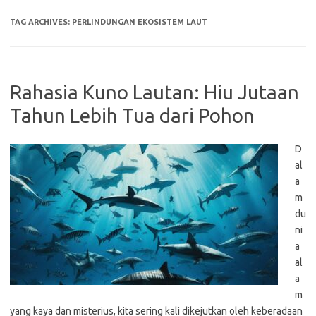
TAG ARCHIVES:
PERLINDUNGAN EKOSISTEM LAUT
Rahasia Kuno Lautan: Hiu Jutaan
Tahun Lebih Tua dari Pohon
D
al
a
m
du
ni
a
al
a
m
yang kaya dan misterius, kita sering kali dikejutkan oleh keberadaan