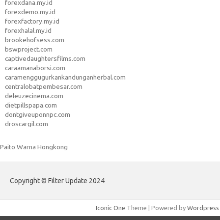
forexdana.my.id
forexdemo.my.id
forexfactory.my.id
forexhalal.my.id
brookehofsess.com
bswproject.com
captivedaughtersfilms.com
caraamanaborsi.com
caramenggugurkankandunganherbal.com
centralobatpembesar.com
deleuzecinema.com
dietpillspapa.com
dontgiveuponnpc.com
droscargil.com
Paito Warna Hongkong
Copyright © Filter Update 2024
Iconic One
Theme | Powered by
Wordpress