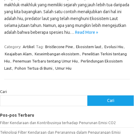
makhluk-makhluk yang memiliki sejarah yang jauh lebih tua daripada
yang kita bayangkan. Salah satu contoh menakjubkan dari hal ini
adalah hiu, predator laut yang telah menghuni Ekosistem Laut
selama jutaan tahun. Namun, apa yang mungkin lebih mengejutkan
adalah bahwa beberapa spesies hiu…
Read More »
Category:
Artikel
Tag:
Bristlecone Pine
,
Ekosistem laut
,
Evolusi Hiu
,
Keajaiban Alam
,
Keseimbangan ekosistem
,
Penelitian Terkini tentang
Hiu
,
Penemuan Terbaru tentang Umur Hiu
,
Perlindungan Ekosistem
Laut
,
Pohon Tertua di Bumi
,
Umur Hiu
Cari
Cari
Pos-pos Terbaru
Filter Kendaraan dan Kontribusinya terhadap Penurunan Emisi CO2
Teknologi Filter Kendaraan dan Peranannya dalam Pengurangan Emisi