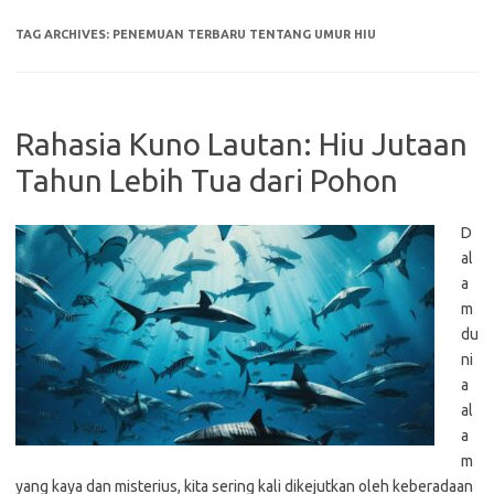
TAG ARCHIVES:
PENEMUAN TERBARU TENTANG UMUR HIU
Rahasia Kuno Lautan: Hiu Jutaan
Tahun Lebih Tua dari Pohon
D
al
a
m
du
ni
a
al
a
m
yang kaya dan misterius, kita sering kali dikejutkan oleh keberadaan