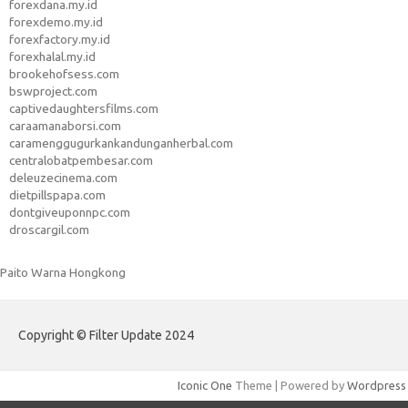
forexdana.my.id
forexdemo.my.id
forexfactory.my.id
forexhalal.my.id
brookehofsess.com
bswproject.com
captivedaughtersfilms.com
caraamanaborsi.com
caramenggugurkankandunganherbal.com
centralobatpembesar.com
deleuzecinema.com
dietpillspapa.com
dontgiveuponnpc.com
droscargil.com
Paito Warna Hongkong
Copyright © Filter Update 2024
Iconic One
Theme | Powered by
Wordpress