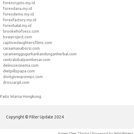
forexcrypto.my.id
forexdana.my.id
forexdemo.my.id
forexfactory.my.id
forexhalal.my.id
brookehofsess.com
bswproject.com
captivedaughtersfilms.com
caraamanaborsi.com
caramenggugurkankandunganherbal.com
centralobatpembesar.com
deleuzecinema.com
dietpillspapa.com
dontgiveuponnpc.com
droscargil.com
Paito Warna Hongkong
Copyright © Filter Update 2024
Iconic One
Theme | Powered by
Wordpress