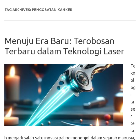
TAG ARCHIVES:
PENGOBATAN KANKER
Menuju Era Baru: Terobosan
Terbaru dalam Teknologi Laser
Te
kn
ol
og
i
la
se
r
te
la
h menjadi salah satu inovasi paling menonjol dalam sejarah manusia,