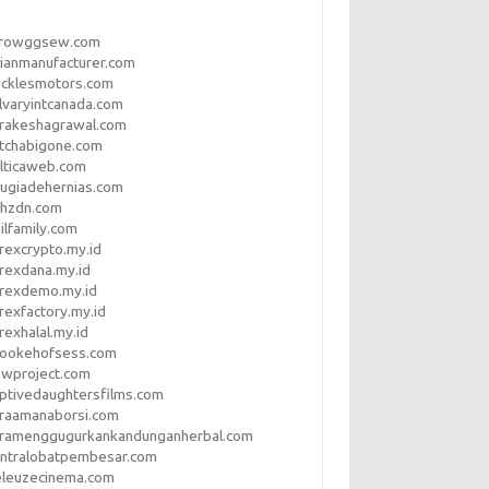
rrowggsew.com
ianmanufacturer.com
ucklesmotors.com
lvaryintcanada.com
arakeshagrawal.com
tchabigone.com
lticaweb.com
rugiadehernias.com
qhzdn.com
ilfamily.com
rexcrypto.my.id
rexdana.my.id
orexdemo.my.id
rexfactory.my.id
rexhalal.my.id
rookehofsess.com
swproject.com
ptivedaughtersfilms.com
araamanaborsi.com
aramenggugurkankandunganherbal.com
entralobatpembesar.com
eleuzecinema.com