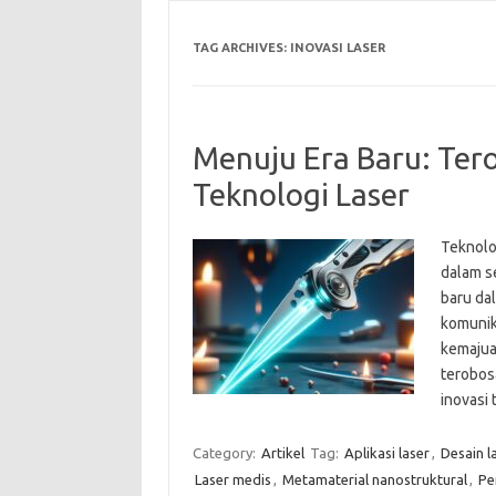
TAG ARCHIVES:
INOVASI LASER
Menuju Era Baru: Ter
Teknologi Laser
Teknolog
dalam s
baru da
komunik
kemajuan
terobos
inovasi
Category:
Artikel
Tag:
Aplikasi laser
,
Desain l
Laser medis
,
Metamaterial nanostruktural
,
Pe