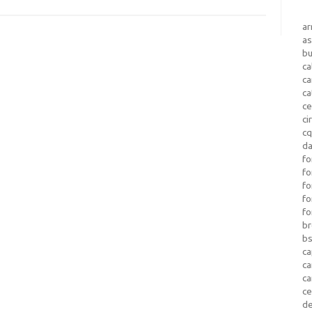
a
as
b
ca
c
ca
ce
ci
c
da
fo
fo
f
fo
fo
b
b
ca
c
c
c
d