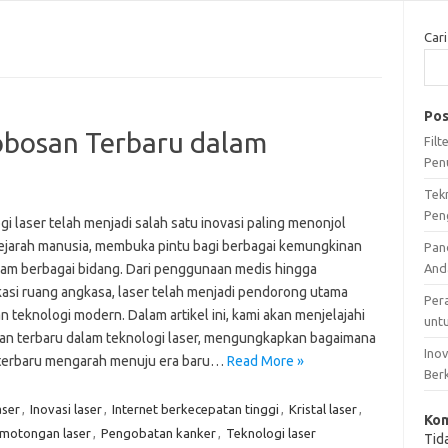
Cari
Pos
obosan Terbaru dalam
Fil
Pen
Tek
Pen
i laser telah menjadi salah satu inovasi paling menonjol
ejarah manusia, membuka pintu bagi berbagai kemungkinan
Pan
lam berbagai bidang. Dari penggunaan medis hingga
And
asi ruang angkasa, laser telah menjadi pendorong utama
Per
 teknologi modern. Dalam artikel ini, kami akan menjelajahi
unt
an terbaru dalam teknologi laser, mengungkapkan bagaimana
Ino
 terbaru mengarah menuju era baru…
Read More »
Ber
aser
,
Inovasi laser
,
Internet berkecepatan tinggi
,
Kristal laser
,
Kom
motongan laser
,
Pengobatan kanker
,
Teknologi laser
Tid