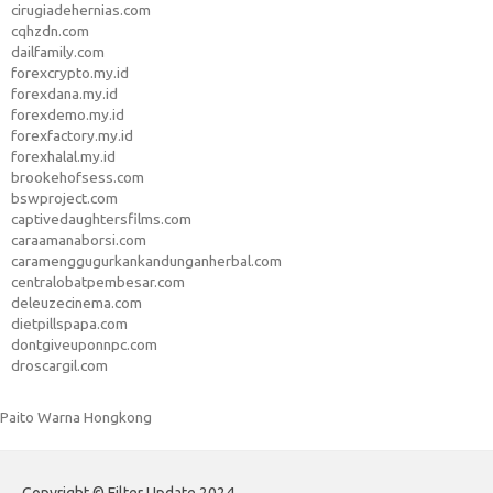
cirugiadehernias.com
cqhzdn.com
dailfamily.com
forexcrypto.my.id
forexdana.my.id
forexdemo.my.id
forexfactory.my.id
forexhalal.my.id
brookehofsess.com
bswproject.com
captivedaughtersfilms.com
caraamanaborsi.com
caramenggugurkankandunganherbal.com
centralobatpembesar.com
deleuzecinema.com
dietpillspapa.com
dontgiveuponnpc.com
droscargil.com
Paito Warna Hongkong