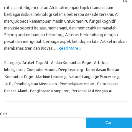
(A
rtificial Intelligence atau AI) telah menjadi topik utama dalam
berbagai diskusi teknologi selama beberapa dekade terakhir. AI
merujuk pada kemampuan mesin untuk meniru fungsi kognitif
manusia seperti belajar, memahami, dan memecahkan masalah.
Seiring perkembangan teknologi, AI terus berkembang dengan
pesat dan mengubah berbagai aspek kehidupan kita. Artikel ini akan
membahas tren dan inovasi…
Read More »
Category:
Artikel
Tag:
AI
,
AI dan Komputasi Edge
,
Artificial
Intelligence
,
Computer Vision
,
Deep Learning
,
Kecerdasan Buatan
,
Komputasi Edge
,
Machine Learning
,
Natural Language Processing
,
NLP
,
Pembelajaran Mendalam
,
Pembelajaran mesin
,
Pemrosesan
Bahasa Alami
,
Penglihatan Komputer
,
Personalisasi dengan AI
Cari
Cari