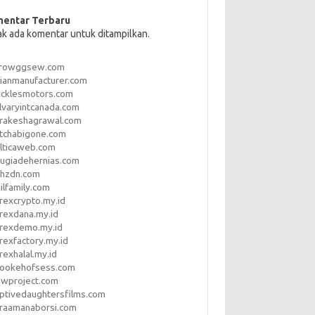
entar Terbaru
ak ada komentar untuk ditampilkan.
rrowggsew.com
ianmanufacturer.com
ucklesmotors.com
lvaryintcanada.com
arakeshagrawal.com
tchabigone.com
lticaweb.com
rugiadehernias.com
qhzdn.com
ilfamily.com
rexcrypto.my.id
rexdana.my.id
orexdemo.my.id
rexfactory.my.id
rexhalal.my.id
rookehofsess.com
swproject.com
ptivedaughtersfilms.com
araamanaborsi.com