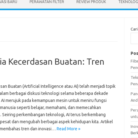
VASI BARU
PERAWATAN FILTER
REVIEW PRODUK
TEKNOLOGI
Cari
Pos
a Kecerdasan Buatan: Tren
Fil
Pen
Tek
Pen
an Buatan (Artificial Intelligence atau AI) telah menjadi topik
alam berbagai diskusi teknologi selama beberapa dekade
Pan
r. AI merujuk pada kemampuan mesin untuk meniru fungsi
And
f manusia seperti belajar, memahami, dan memecahkan
Per
. Seiring perkembangan teknologi, AI terus berkembang
unt
pesat dan mengubah berbagai aspek kehidupan kita. Artikel
Ino
n membahas tren dan inovasi…
Read More »
Ber