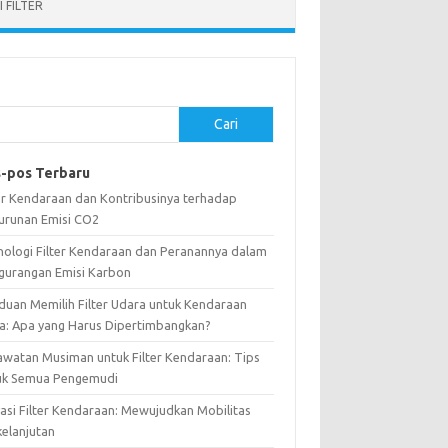
 FILTER
Cari
-pos Terbaru
ter Kendaraan dan Kontribusinya terhadap
urunan Emisi CO2
nologi Filter Kendaraan dan Peranannya dalam
gurangan Emisi Karbon
duan Memilih Filter Udara untuk Kendaraan
a: Apa yang Harus Dipertimbangkan?
awatan Musiman untuk Filter Kendaraan: Tips
uk Semua Pengemudi
vasi Filter Kendaraan: Mewujudkan Mobilitas
kelanjutan