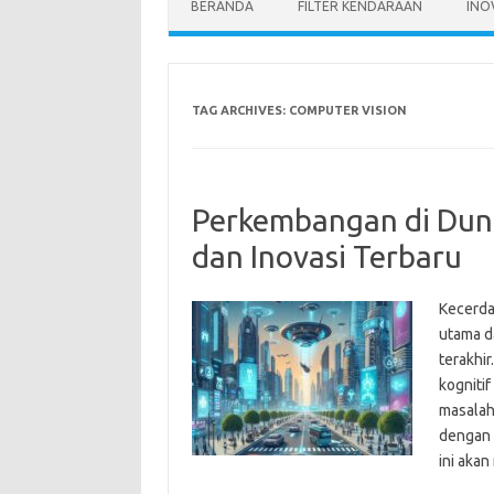
BERANDA
FILTER KENDARAAN
INO
TAG ARCHIVES:
COMPUTER VISION
Perkembangan di Duni
dan Inovasi Terbaru
Kecerdas
utama d
terakhi
kogniti
masalah
dengan 
ini aka