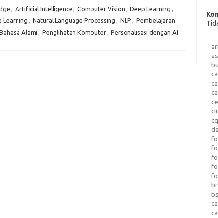
Edge
,
Artificial Intelligence
,
Computer Vision
,
Deep Learning
,
Kom
 Learning
,
Natural Language Processing
,
NLP
,
Pembelajaran
Tid
Bahasa Alami
,
Penglihatan Komputer
,
Personalisasi dengan AI
a
as
b
ca
c
ca
ce
ci
c
da
fo
fo
f
fo
fo
b
b
ca
c