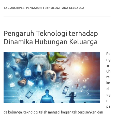
TAG ARCHIVES:
PENGARUH TEKNOLOGI PADA KELUARGA
Pengaruh Teknologi terhadap
Dinamika Hubungan Keluarga
Pe
ng
ar
uh
te
kn
ol
og
i
pa
da keluarga, teknologi telah menjadi bagian tak terpisahkan dari