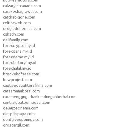
bucklesmotors.com
calvaryintcanada.com
carakeshagrawal.com
catchabigone.com
celticaweb.com
cirugiadehernias.com
cqhzdn.com
dailfamily.com
forexcrypto.my.id
forexdana.my.id
forexdemo.my.id
forexfactory.my.id
forexhalal.my.id
brookehofsess.com
bswproject.com
captivedaughtersfilms.com
caraamanaborsi.com
caramenggugurkankandunganherbal.com
centralobatpembesar.com
deleuzecinema.com
dietpillspapa.com
dontgiveuponnpc.com
droscargil.com