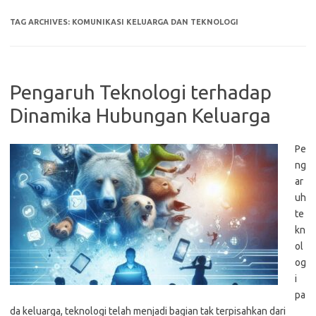
TAG ARCHIVES:
KOMUNIKASI KELUARGA DAN TEKNOLOGI
Pengaruh Teknologi terhadap
Dinamika Hubungan Keluarga
Pe
ng
ar
uh
te
kn
ol
og
i
pa
da keluarga, teknologi telah menjadi bagian tak terpisahkan dari