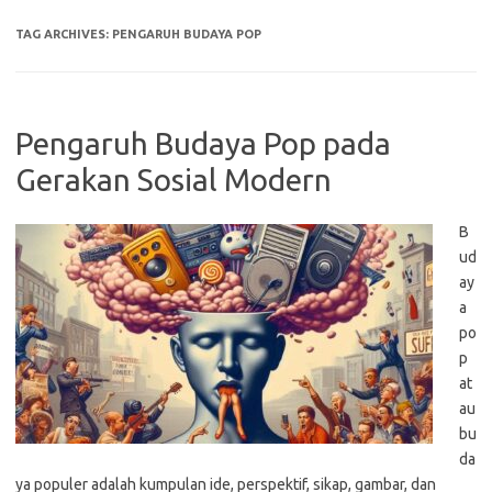
TAG ARCHIVES:
PENGARUH BUDAYA POP
Pengaruh Budaya Pop pada
Gerakan Sosial Modern
B
ud
ay
a
po
p
at
au
bu
da
ya populer adalah kumpulan ide, perspektif, sikap, gambar, dan