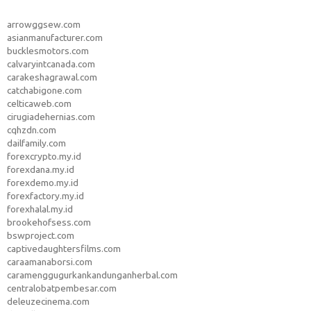
arrowggsew.com
asianmanufacturer.com
bucklesmotors.com
calvaryintcanada.com
carakeshagrawal.com
catchabigone.com
celticaweb.com
cirugiadehernias.com
cqhzdn.com
dailfamily.com
forexcrypto.my.id
forexdana.my.id
forexdemo.my.id
forexfactory.my.id
forexhalal.my.id
brookehofsess.com
bswproject.com
captivedaughtersfilms.com
caraamanaborsi.com
caramenggugurkankandunganherbal.com
centralobatpembesar.com
deleuzecinema.com