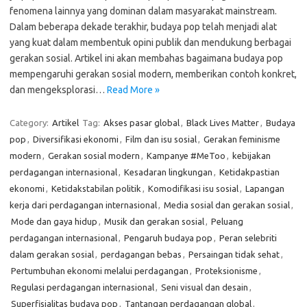
fenomena lainnya yang dominan dalam masyarakat mainstream.
Dalam beberapa dekade terakhir, budaya pop telah menjadi alat
yang kuat dalam membentuk opini publik dan mendukung berbagai
gerakan sosial. Artikel ini akan membahas bagaimana budaya pop
mempengaruhi gerakan sosial modern, memberikan contoh konkret,
dan mengeksplorasi…
Read More »
Category:
Artikel
Tag:
Akses pasar global
,
Black Lives Matter
,
Budaya
pop
,
Diversifikasi ekonomi
,
Film dan isu sosial
,
Gerakan feminisme
modern
,
Gerakan sosial modern
,
Kampanye #MeToo
,
kebijakan
perdagangan internasional
,
Kesadaran lingkungan
,
Ketidakpastian
ekonomi
,
Ketidakstabilan politik
,
Komodifikasi isu sosial
,
Lapangan
kerja dari perdagangan internasional
,
Media sosial dan gerakan sosial
,
Mode dan gaya hidup
,
Musik dan gerakan sosial
,
Peluang
perdagangan internasional
,
Pengaruh budaya pop
,
Peran selebriti
dalam gerakan sosial
,
perdagangan bebas
,
Persaingan tidak sehat
,
Pertumbuhan ekonomi melalui perdagangan
,
Proteksionisme
,
Regulasi perdagangan internasional
,
Seni visual dan desain
,
Superfisialitas budaya pop
,
Tantangan perdagangan global
,