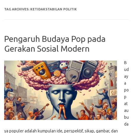
TAG ARCHIVES:
KETIDAKSTABILAN POLITIK
Pengaruh Budaya Pop pada
Gerakan Sosial Modern
B
ud
ay
a
po
p
at
au
bu
da
ya populer adalah kumpulan ide, perspektif, sikap, gambar, dan