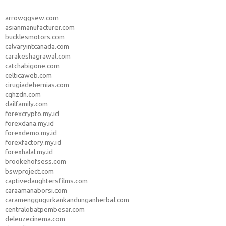
arrowggsew.com
asianmanufacturer.com
bucklesmotors.com
calvaryintcanada.com
carakeshagrawal.com
catchabigone.com
celticaweb.com
cirugiadehernias.com
cqhzdn.com
dailfamily.com
forexcrypto.my.id
forexdana.my.id
forexdemo.my.id
forexfactory.my.id
forexhalal.my.id
brookehofsess.com
bswproject.com
captivedaughtersfilms.com
caraamanaborsi.com
caramenggugurkankandunganherbal.com
centralobatpembesar.com
deleuzecinema.com