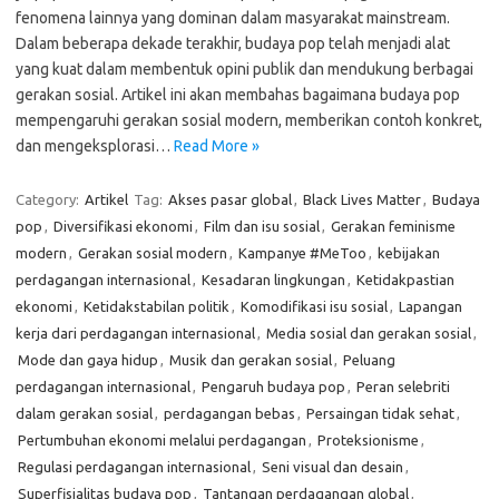
fenomena lainnya yang dominan dalam masyarakat mainstream.
Dalam beberapa dekade terakhir, budaya pop telah menjadi alat
yang kuat dalam membentuk opini publik dan mendukung berbagai
gerakan sosial. Artikel ini akan membahas bagaimana budaya pop
mempengaruhi gerakan sosial modern, memberikan contoh konkret,
dan mengeksplorasi…
Read More »
Category:
Artikel
Tag:
Akses pasar global
,
Black Lives Matter
,
Budaya
pop
,
Diversifikasi ekonomi
,
Film dan isu sosial
,
Gerakan feminisme
modern
,
Gerakan sosial modern
,
Kampanye #MeToo
,
kebijakan
perdagangan internasional
,
Kesadaran lingkungan
,
Ketidakpastian
ekonomi
,
Ketidakstabilan politik
,
Komodifikasi isu sosial
,
Lapangan
kerja dari perdagangan internasional
,
Media sosial dan gerakan sosial
,
Mode dan gaya hidup
,
Musik dan gerakan sosial
,
Peluang
perdagangan internasional
,
Pengaruh budaya pop
,
Peran selebriti
dalam gerakan sosial
,
perdagangan bebas
,
Persaingan tidak sehat
,
Pertumbuhan ekonomi melalui perdagangan
,
Proteksionisme
,
Regulasi perdagangan internasional
,
Seni visual dan desain
,
Superfisialitas budaya pop
,
Tantangan perdagangan global
,