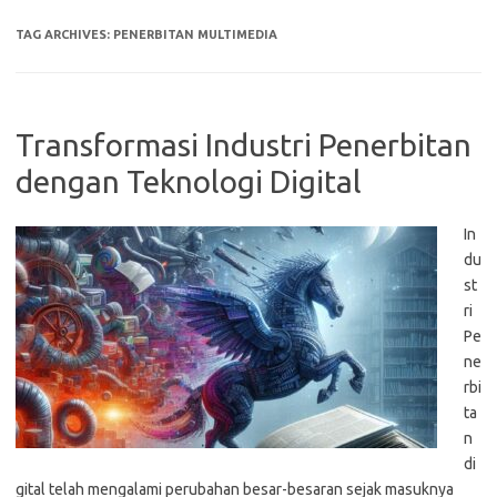
TAG ARCHIVES:
PENERBITAN MULTIMEDIA
Transformasi Industri Penerbitan
dengan Teknologi Digital
In
du
st
ri
Pe
ne
rbi
ta
n
di
gital telah mengalami perubahan besar-besaran sejak masuknya