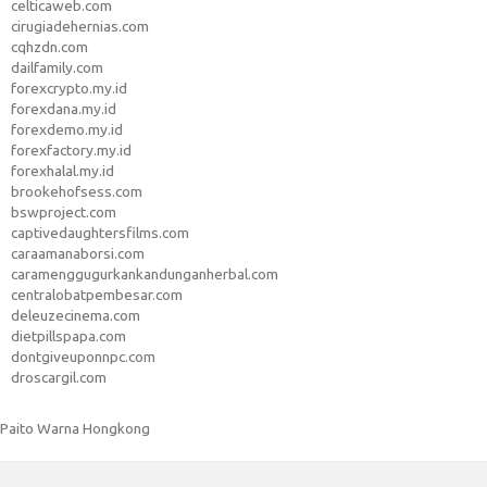
celticaweb.com
cirugiadehernias.com
cqhzdn.com
dailfamily.com
forexcrypto.my.id
forexdana.my.id
forexdemo.my.id
forexfactory.my.id
forexhalal.my.id
brookehofsess.com
bswproject.com
captivedaughtersfilms.com
caraamanaborsi.com
caramenggugurkankandunganherbal.com
centralobatpembesar.com
deleuzecinema.com
dietpillspapa.com
dontgiveuponnpc.com
droscargil.com
Paito Warna Hongkong