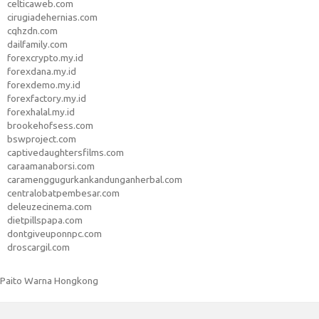
celticaweb.com
cirugiadehernias.com
cqhzdn.com
dailfamily.com
forexcrypto.my.id
forexdana.my.id
forexdemo.my.id
forexfactory.my.id
forexhalal.my.id
brookehofsess.com
bswproject.com
captivedaughtersfilms.com
caraamanaborsi.com
caramenggugurkankandunganherbal.com
centralobatpembesar.com
deleuzecinema.com
dietpillspapa.com
dontgiveuponnpc.com
droscargil.com
Paito Warna Hongkong