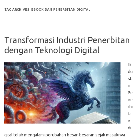
TAG ARCHIVES:
EBOOK DAN PENERBITAN DIGITAL
Transformasi Industri Penerbitan
dengan Teknologi Digital
In
du
st
ri
Pe
ne
rbi
ta
n
di
gital telah mengalami perubahan besar-besaran sejak masuknya