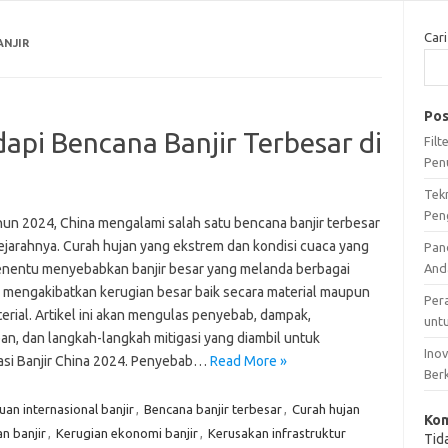
Cari
NJIR
Pos
pi Bencana Banjir Terbesar di
Fil
Pen
Tek
Pen
hun 2024, China mengalami salah satu bencana banjir terbesar
ejarahnya. Curah hujan yang ekstrem dan kondisi cuaca yang
Pan
enentu menyebabkan banjir besar yang melanda berbagai
And
, mengakibatkan kerugian besar baik secara material maupun
Per
erial. Artikel ini akan mengulas penyebab, dampak,
unt
an, dan langkah-langkah mitigasi yang diambil untuk
Ino
si Banjir China 2024. Penyebab…
Read More »
Ber
uan internasional banjir
,
Bencana banjir terbesar
,
Curah hujan
Kom
n banjir
,
Kerugian ekonomi banjir
,
Kerusakan infrastruktur
Tid