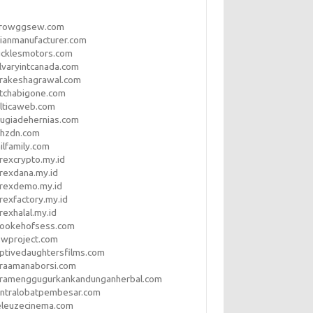
rrowggsew.com
ianmanufacturer.com
ucklesmotors.com
lvaryintcanada.com
arakeshagrawal.com
tchabigone.com
lticaweb.com
rugiadehernias.com
qhzdn.com
ilfamily.com
rexcrypto.my.id
rexdana.my.id
orexdemo.my.id
rexfactory.my.id
rexhalal.my.id
rookehofsess.com
swproject.com
ptivedaughtersfilms.com
araamanaborsi.com
aramenggugurkankandunganherbal.com
entralobatpembesar.com
eleuzecinema.com