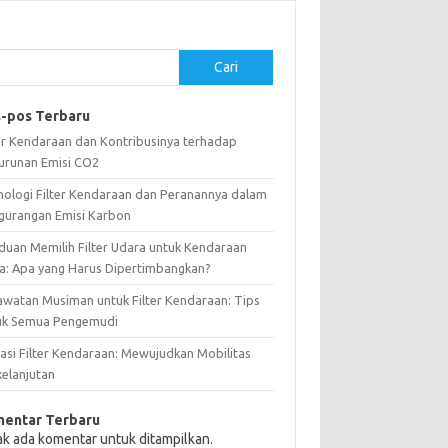
Cari
-pos Terbaru
ter Kendaraan dan Kontribusinya terhadap
urunan Emisi CO2
nologi Filter Kendaraan dan Peranannya dalam
gurangan Emisi Karbon
duan Memilih Filter Udara untuk Kendaraan
a: Apa yang Harus Dipertimbangkan?
awatan Musiman untuk Filter Kendaraan: Tips
uk Semua Pengemudi
vasi Filter Kendaraan: Mewujudkan Mobilitas
kelanjutan
entar Terbaru
ak ada komentar untuk ditampilkan.