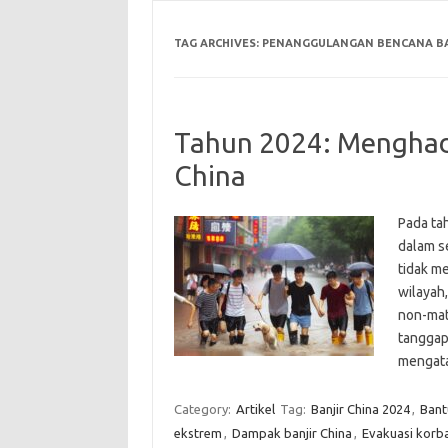
TAG ARCHIVES:
PENANGGULANGAN BENCANA BA
Tahun 2024: Menghada
China
Pada ta
dalam s
tidak m
wilayah
non-mat
tanggap
mengata
Category:
Artikel
Tag:
Banjir China 2024
,
Bant
ekstrem
,
Dampak banjir China
,
Evakuasi korba