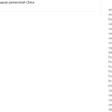
apan pemerintah China
a
as
b
ca
c
ca
ce
ci
c
da
fo
fo
f
fo
fo
b
b
ca
c
c
c
d