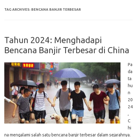
TAG ARCHIVES:
BENCANA BANJIR TERBESAR
Tahun 2024: Menghadapi
Bencana Banjir Terbesar di China
Pa
da
ta
hu
n
20
24
,
C
hi
na mengalami salah satu bencana banjir terbesar dalam sejarahnya.