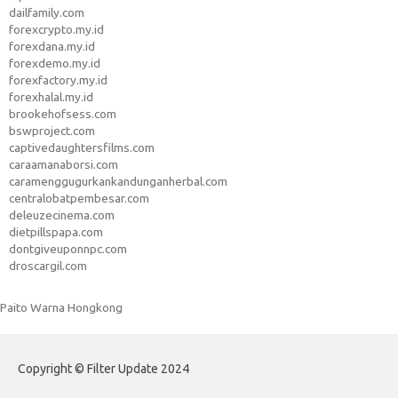
dailfamily.com
forexcrypto.my.id
forexdana.my.id
forexdemo.my.id
forexfactory.my.id
forexhalal.my.id
brookehofsess.com
bswproject.com
captivedaughtersfilms.com
caraamanaborsi.com
caramenggugurkankandunganherbal.com
centralobatpembesar.com
deleuzecinema.com
dietpillspapa.com
dontgiveuponnpc.com
droscargil.com
Paito Warna Hongkong
Copyright © Filter Update 2024