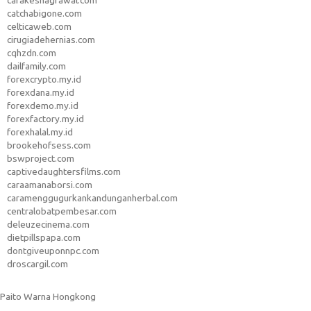
carakeshagrawal.com
catchabigone.com
celticaweb.com
cirugiadehernias.com
cqhzdn.com
dailfamily.com
forexcrypto.my.id
forexdana.my.id
forexdemo.my.id
forexfactory.my.id
forexhalal.my.id
brookehofsess.com
bswproject.com
captivedaughtersfilms.com
caraamanaborsi.com
caramenggugurkankandunganherbal.com
centralobatpembesar.com
deleuzecinema.com
dietpillspapa.com
dontgiveuponnpc.com
droscargil.com
Paito Warna Hongkong