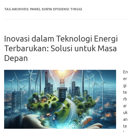
TAG ARCHIVES:
PANEL SURYA EFISIENSI TINGGI
Inovasi dalam Teknologi Energi
Terbarukan: Solusi untuk Masa
Depan
En
er
gi
te
rb
ar
uk
an
te