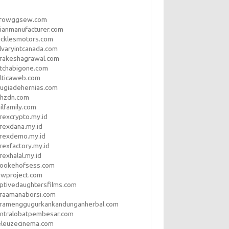
rrowggsew.com
ianmanufacturer.com
ucklesmotors.com
lvaryintcanada.com
arakeshagrawal.com
tchabigone.com
lticaweb.com
rugiadehernias.com
qhzdn.com
ilfamily.com
rexcrypto.my.id
rexdana.my.id
orexdemo.my.id
rexfactory.my.id
rexhalal.my.id
rookehofsess.com
swproject.com
ptivedaughtersfilms.com
araamanaborsi.com
aramenggugurkankandunganherbal.com
entralobatpembesar.com
eleuzecinema.com