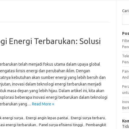
Cari
Pos
gi Energi Terbarukan: Solusi
Fil
Pen
Tek
Pen
terbarukan telah menjadi fokus utama dalam upaya global
engatasi krisis energi dan perubahan iklim. Dengan
Pan
atnya kebutuhan akan sumber energi yang lebih bersih dan
And
jutan, inovasi dalam teknologi energi terbarukan menjadi
Per
tuk masa depan yang lebih hijau. Dalam artikel ini, kita akan
unt
plorasi beberapa Inovasi energi terbarukan dalam teknologi
Ino
terbarukan yang…
Read More »
Ber
k energi surya
,
Energi angin lepas pantai
,
Energi surya terbaru
,
Kom
asi energi terbarukan
,
Panel surya efisiensi tinggi
,
Pembangkit
Tid