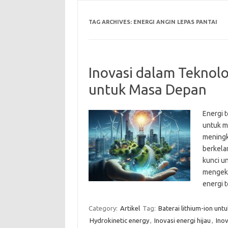
TAG ARCHIVES:
ENERGI ANGIN LEPAS PANTAI
Inovasi dalam Teknolo
untuk Masa Depan
Energi 
untuk m
meningk
berkelan
kunci un
mengeks
energi 
Category:
Artikel
Tag:
Baterai lithium-ion untu
Hydrokinetic energy
,
Inovasi energi hijau
,
Inov