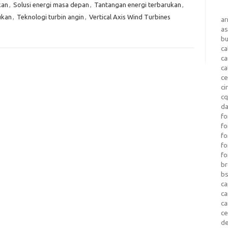
kan
,
Solusi energi masa depan
,
Tantangan energi terbarukan
,
ukan
,
Teknologi turbin angin
,
Vertical Axis Wind Turbines
a
as
b
ca
c
ca
ce
ci
c
da
fo
fo
f
fo
fo
b
b
ca
c
c
c
d