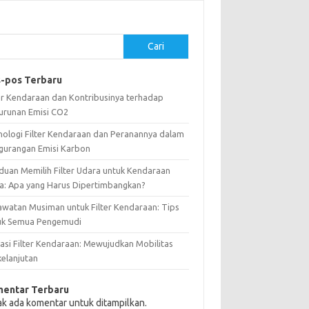
Cari
-pos Terbaru
ter Kendaraan dan Kontribusinya terhadap
urunan Emisi CO2
nologi Filter Kendaraan dan Peranannya dalam
gurangan Emisi Karbon
duan Memilih Filter Udara untuk Kendaraan
a: Apa yang Harus Dipertimbangkan?
awatan Musiman untuk Filter Kendaraan: Tips
uk Semua Pengemudi
vasi Filter Kendaraan: Mewujudkan Mobilitas
kelanjutan
entar Terbaru
ak ada komentar untuk ditampilkan.