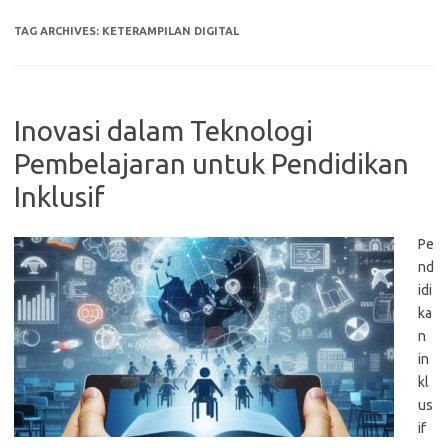
TAG ARCHIVES:
KETERAMPILAN DIGITAL
Inovasi dalam Teknologi
Pembelajaran untuk Pendidikan
Inklusif
Pe
nd
idi
ka
n
in
kl
us
if