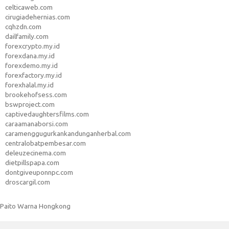
celticaweb.com
cirugiadehernias.com
cqhzdn.com
dailfamily.com
forexcrypto.my.id
forexdana.my.id
forexdemo.my.id
forexfactory.my.id
forexhalal.my.id
brookehofsess.com
bswproject.com
captivedaughtersfilms.com
caraamanaborsi.com
caramenggugurkankandunganherbal.com
centralobatpembesar.com
deleuzecinema.com
dietpillspapa.com
dontgiveuponnpc.com
droscargil.com
Paito Warna Hongkong