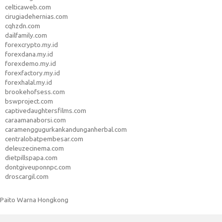
celticaweb.com
cirugiadehernias.com
cqhzdn.com
dailfamily.com
forexcrypto.my.id
forexdana.my.id
forexdemo.my.id
forexfactory.my.id
forexhalal.my.id
brookehofsess.com
bswproject.com
captivedaughtersfilms.com
caraamanaborsi.com
caramenggugurkankandunganherbal.com
centralobatpembesar.com
deleuzecinema.com
dietpillspapa.com
dontgiveuponnpc.com
droscargil.com
Paito Warna Hongkong