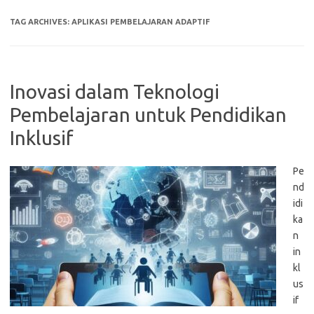
TAG ARCHIVES:
APLIKASI PEMBELAJARAN ADAPTIF
Inovasi dalam Teknologi
Pembelajaran untuk Pendidikan
Inklusif
Pe
nd
idi
ka
n
in
kl
us
if