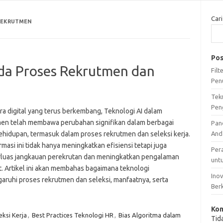
Cari
REKRUTMEN
Pos
da Proses Rekrutmen dan
Fil
Pen
Tek
Pen
ra digital yang terus berkembang, Teknologi AI dalam
en telah membawa perubahan signifikan dalam berbagai
Pan
ehidupan, termasuk dalam proses rekrutmen dan seleksi kerja.
And
masi ini tidak hanya meningkatkan efisiensi tetapi juga
Per
uas jangkauan perekrutan dan meningkatkan pengalaman
unt
t. Artikel ini akan membahas bagaimana teknologi
Ino
ruhi proses rekrutmen dan seleksi, manfaatnya, serta
Ber
Kom
eksi Kerja
,
Best Practices Teknologi HR
,
Bias Algoritma dalam
Tid