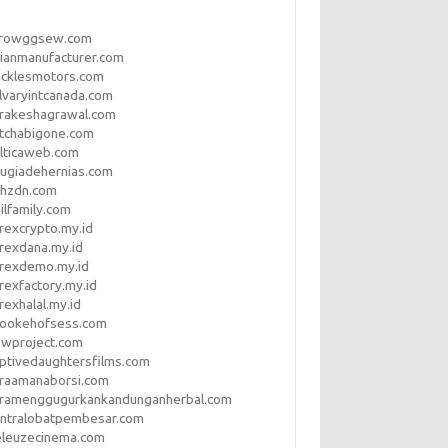
rrowggsew.com
ianmanufacturer.com
ucklesmotors.com
lvaryintcanada.com
arakeshagrawal.com
tchabigone.com
lticaweb.com
rugiadehernias.com
qhzdn.com
ilfamily.com
rexcrypto.my.id
rexdana.my.id
orexdemo.my.id
rexfactory.my.id
rexhalal.my.id
rookehofsess.com
swproject.com
ptivedaughtersfilms.com
araamanaborsi.com
aramenggugurkankandunganherbal.com
entralobatpembesar.com
eleuzecinema.com