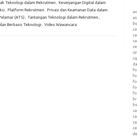
k Teknologi dalam Rekrutmen
,
Kesenjangan Digital dalam
ksi
,
Platform Rekrutmen
,
Privasi dan Keamanan Data dalam
a
Pelamar (ATS)
,
Tantangan Teknologi dalam Rekrutmen
,
as
b
lan Berbasis Teknologi
,
Video Wawancara
ca
c
ca
ce
ci
c
da
fo
fo
f
fo
fo
b
b
ca
c
c
c
d