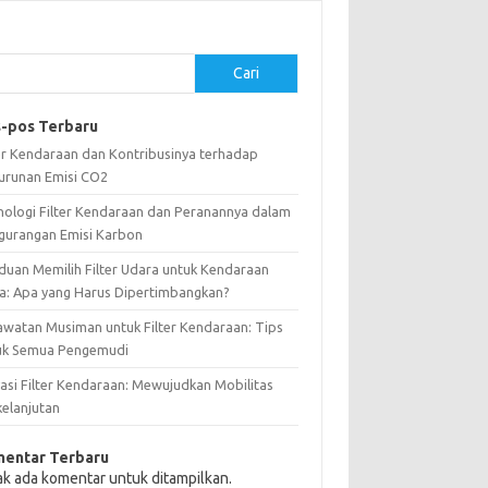
Cari
-pos Terbaru
ter Kendaraan dan Kontribusinya terhadap
urunan Emisi CO2
nologi Filter Kendaraan dan Peranannya dalam
gurangan Emisi Karbon
duan Memilih Filter Udara untuk Kendaraan
a: Apa yang Harus Dipertimbangkan?
awatan Musiman untuk Filter Kendaraan: Tips
uk Semua Pengemudi
vasi Filter Kendaraan: Mewujudkan Mobilitas
kelanjutan
entar Terbaru
ak ada komentar untuk ditampilkan.