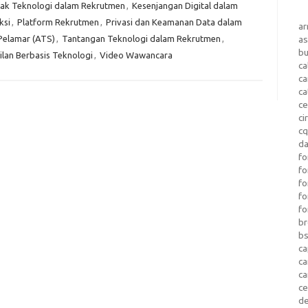
k Teknologi dalam Rekrutmen
,
Kesenjangan Digital dalam
ksi
,
Platform Rekrutmen
,
Privasi dan Keamanan Data dalam
a
Pelamar (ATS)
,
Tantangan Teknologi dalam Rekrutmen
,
as
b
lan Berbasis Teknologi
,
Video Wawancara
ca
c
ca
ce
ci
c
da
fo
fo
f
fo
fo
b
b
ca
c
c
c
d