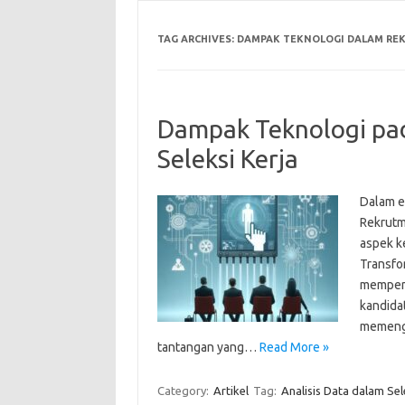
TAG ARCHIVES:
DAMPAK TEKNOLOGI DALAM RE
Dampak Teknologi pa
Seleksi Kerja
Dalam e
Rekrutm
aspek k
Transfor
memperl
kandida
memenga
tantangan yang…
Read More »
Category:
Artikel
Tag:
Analisis Data dalam Sel