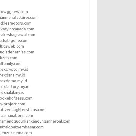
rrowggsew.com
ianmanufacturer.com
ucklesmotors.com
lvaryintcanada.com
arakeshagrawal.com
tchabigone.com
lticaweb.com
rugiadehernias.com
qhzdn.com
ilfamily.com
rexcrypto.my.id
rexdana.my.id
orexdemo.my.id
rexfactory.my.id
rexhalal.my.id
rookehofsess.com
swproject.com
ptivedaughtersfilms.com
araamanaborsi.com
aramenggugurkankandunganherbal.com
entralobatpembesar.com
eleuzecinema.com