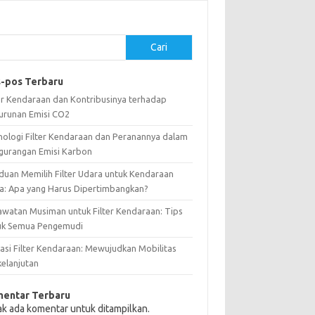
Cari
-pos Terbaru
ter Kendaraan dan Kontribusinya terhadap
urunan Emisi CO2
nologi Filter Kendaraan dan Peranannya dalam
gurangan Emisi Karbon
duan Memilih Filter Udara untuk Kendaraan
a: Apa yang Harus Dipertimbangkan?
awatan Musiman untuk Filter Kendaraan: Tips
uk Semua Pengemudi
vasi Filter Kendaraan: Mewujudkan Mobilitas
kelanjutan
entar Terbaru
ak ada komentar untuk ditampilkan.