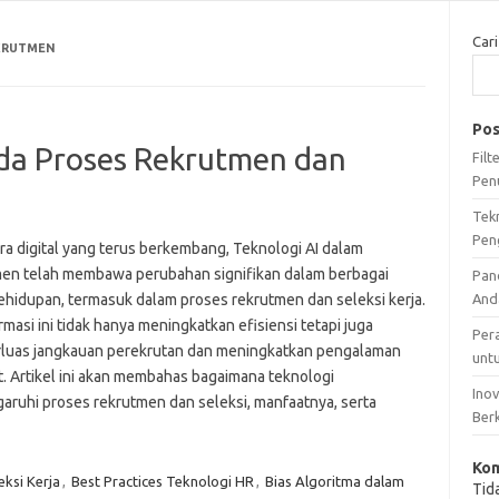
Cari
KRUTMEN
Pos
da Proses Rekrutmen dan
Fil
Pen
Tek
Pen
ra digital yang terus berkembang, Teknologi AI dalam
en telah membawa perubahan signifikan dalam berbagai
Pan
ehidupan, termasuk dalam proses rekrutmen dan seleksi kerja.
And
masi ini tidak hanya meningkatkan efisiensi tetapi juga
Per
uas jangkauan perekrutan dan meningkatkan pengalaman
unt
t. Artikel ini akan membahas bagaimana teknologi
Ino
ruhi proses rekrutmen dan seleksi, manfaatnya, serta
Ber
Kom
eksi Kerja
,
Best Practices Teknologi HR
,
Bias Algoritma dalam
Tid