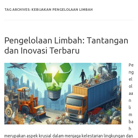
TAG ARCHIVES:
KEBIJAKAN PENGELOLAAN LIMBAH
Pengelolaan Limbah: Tantangan
dan Inovasi Terbaru
Pe
ng
el
ol
aa
n
li
m
ba
h
merupakan aspek krusial dalam menjaga kelestarian lingkungan dan