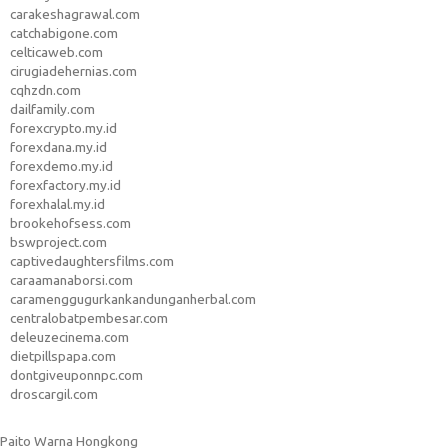
carakeshagrawal.com
catchabigone.com
celticaweb.com
cirugiadehernias.com
cqhzdn.com
dailfamily.com
forexcrypto.my.id
forexdana.my.id
forexdemo.my.id
forexfactory.my.id
forexhalal.my.id
brookehofsess.com
bswproject.com
captivedaughtersfilms.com
caraamanaborsi.com
caramenggugurkankandunganherbal.com
centralobatpembesar.com
deleuzecinema.com
dietpillspapa.com
dontgiveuponnpc.com
droscargil.com
Paito Warna Hongkong