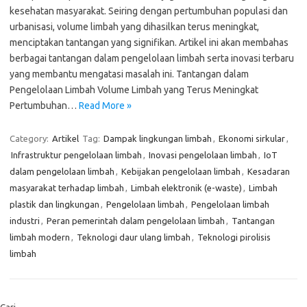
kesehatan masyarakat. Seiring dengan pertumbuhan populasi dan
urbanisasi, volume limbah yang dihasilkan terus meningkat,
menciptakan tantangan yang signifikan. Artikel ini akan membahas
berbagai tantangan dalam pengelolaan limbah serta inovasi terbaru
yang membantu mengatasi masalah ini. Tantangan dalam
Pengelolaan Limbah Volume Limbah yang Terus Meningkat
Pertumbuhan…
Read More »
Category:
Artikel
Tag:
Dampak lingkungan limbah
,
Ekonomi sirkular
,
Infrastruktur pengelolaan limbah
,
Inovasi pengelolaan limbah
,
IoT
dalam pengelolaan limbah
,
Kebijakan pengelolaan limbah
,
Kesadaran
masyarakat terhadap limbah
,
Limbah elektronik (e-waste)
,
Limbah
plastik dan lingkungan
,
Pengelolaan limbah
,
Pengelolaan limbah
industri
,
Peran pemerintah dalam pengelolaan limbah
,
Tantangan
limbah modern
,
Teknologi daur ulang limbah
,
Teknologi pirolisis
limbah