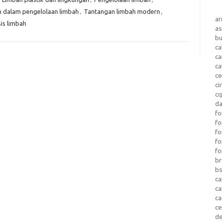
h dalam pengelolaan limbah
,
Tantangan limbah modern
,
a
sis limbah
as
b
ca
c
ca
ce
ci
c
da
fo
fo
f
fo
fo
b
b
ca
c
c
c
d