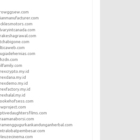
rrowggsew.com
ianmanufacturer.com
ucklesmotors.com
lvaryintcanada.com
arakeshagrawal.com
tchabigone.com
lticaweb.com
rugiadehernias.com
qhzdn.com
ilfamily.com
rexcrypto.my.id
rexdana.my.id
orexdemo.my.id
rexfactory.my.id
rexhalal.my.id
rookehofsess.com
swproject.com
ptivedaughtersfilms.com
araamanaborsi.com
aramenggugurkankandunganherbal.com
entralobatpembesar.com
eleuzecinema.com