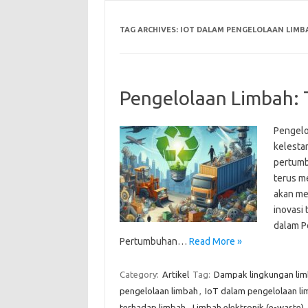
TAG ARCHIVES:
IOT DALAM PENGELOLAAN LIMB
Pengelolaan Limbah: 
Pengelo
kelesta
pertumb
terus me
akan me
inovasi
dalam P
Pertumbuhan…
Read More »
Category:
Artikel
Tag:
Dampak lingkungan li
pengelolaan limbah
,
IoT dalam pengelolaan l
terhadap limbah
,
Limbah elektronik (e-waste)