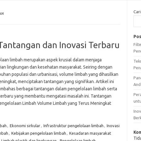
Cari
AH
Pos
Tantangan dan Inovasi Terbaru
Fil
Pen
laan limbah merupakan aspek krusial dalam menjaga
Tek
rian lingkungan dan kesehatan masyarakat. Seiring dengan
Pen
uhan populasi dan urbanisasi, volume limbah yang dihasilkan
Pan
ningkat, menciptakan tantangan yang signifikan. Artikel ini
And
mbahas berbagai tantangan dalam pengelolaan limbah serta
Per
 terbaru yang membantu mengatasi masalah ini. Tantangan
unt
engelolaan Limbah Volume Limbah yang Terus Meningkat
Ino
Ber
mbah
,
Ekonomi sirkular
,
Infrastruktur pengelolaan limbah
,
Inovasi
Kom
imbah
,
Kebijakan pengelolaan limbah
,
Kesadaran masyarakat
Tid
,
Limbah plastik dan lingkungan
,
Pengelolaan limbah
,