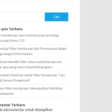
Cari
-pos Terbaru
ter Kendaraan dan Kontribusinya terhadap
urunan Emisi CO2
nologi Filter Kendaraan dan Peranannya dalam
gurangan Emisi Karbon
duan Memilih Filter Udara untuk Kendaraan
a: Apa yang Harus Dipertimbangkan?
awatan Musiman untuk Filter Kendaraan: Tips
uk Semua Pengemudi
vasi Filter Kendaraan: Mewujudkan Mobilitas
kelanjutan
entar Terbaru
ak ada komentar untuk ditampilkan.