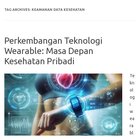
TAG ARCHIVES:
KEAMANAN DATA KESEHATAN
Perkembangan Teknologi
Wearable: Masa Depan
Kesehatan Pribadi
Te
kn
ol
og
i
w
ea
ra
bl