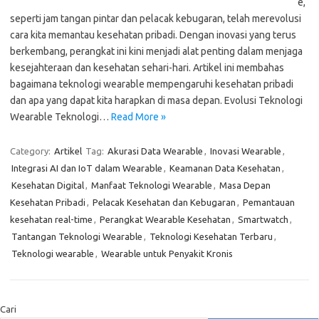
e,
seperti jam tangan pintar dan pelacak kebugaran, telah merevolusi
cara kita memantau kesehatan pribadi. Dengan inovasi yang terus
berkembang, perangkat ini kini menjadi alat penting dalam menjaga
kesejahteraan dan kesehatan sehari-hari. Artikel ini membahas
bagaimana teknologi wearable mempengaruhi kesehatan pribadi
dan apa yang dapat kita harapkan di masa depan. Evolusi Teknologi
Wearable Teknologi…
Read More »
Category:
Artikel
Tag:
Akurasi Data Wearable
,
Inovasi Wearable
,
Integrasi AI dan IoT dalam Wearable
,
Keamanan Data Kesehatan
,
Kesehatan Digital
,
Manfaat Teknologi Wearable
,
Masa Depan
Kesehatan Pribadi
,
Pelacak Kesehatan dan Kebugaran
,
Pemantauan
kesehatan real-time
,
Perangkat Wearable Kesehatan
,
Smartwatch
,
Tantangan Teknologi Wearable
,
Teknologi Kesehatan Terbaru
,
Teknologi wearable
,
Wearable untuk Penyakit Kronis
Cari