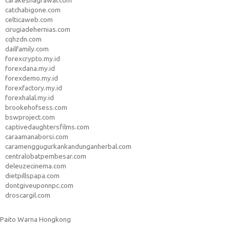
carakeshagrawal.com
catchabigone.com
celticaweb.com
cirugiadehernias.com
cqhzdn.com
dailfamily.com
forexcrypto.my.id
forexdana.my.id
forexdemo.my.id
forexfactory.my.id
forexhalal.my.id
brookehofsess.com
bswproject.com
captivedaughtersfilms.com
caraamanaborsi.com
caramenggugurkankandunganherbal.com
centralobatpembesar.com
deleuzecinema.com
dietpillspapa.com
dontgiveuponnpc.com
droscargil.com
Paito Warna Hongkong