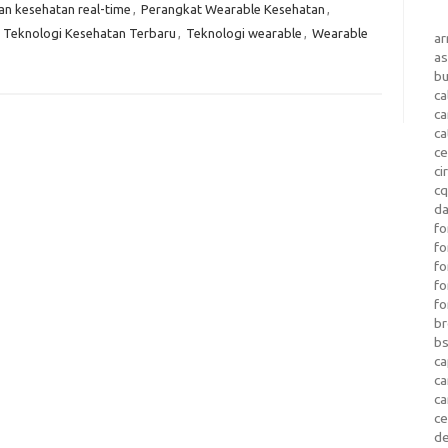
n kesehatan real-time
,
Perangkat Wearable Kesehatan
,
,
Teknologi Kesehatan Terbaru
,
Teknologi wearable
,
Wearable
a
as
b
ca
c
ca
ce
ci
c
da
fo
fo
f
fo
fo
b
b
ca
c
c
c
d