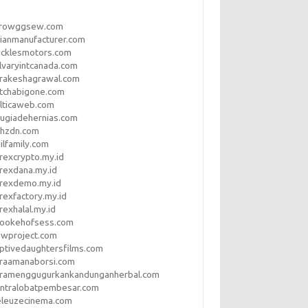
rrowggsew.com
ianmanufacturer.com
ucklesmotors.com
lvaryintcanada.com
arakeshagrawal.com
tchabigone.com
lticaweb.com
rugiadehernias.com
qhzdn.com
ilfamily.com
rexcrypto.my.id
rexdana.my.id
orexdemo.my.id
rexfactory.my.id
rexhalal.my.id
rookehofsess.com
swproject.com
ptivedaughtersfilms.com
araamanaborsi.com
aramenggugurkankandunganherbal.com
entralobatpembesar.com
eleuzecinema.com