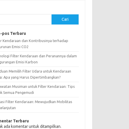
Cari
-pos Terbaru
ter Kendaraan dan Kontribusinya terhadap
urunan Emisi CO2
nologi Filter Kendaraan dan Peranannya dalam
gurangan Emisi Karbon
duan Memilih Filter Udara untuk Kendaraan
a: Apa yang Harus Dipertimbangkan?
awatan Musiman untuk Filter Kendaraan: Tips
uk Semua Pengemudi
vasi Filter Kendaraan: Mewujudkan Mobilitas
kelanjutan
entar Terbaru
ak ada komentar untuk ditampilkan.