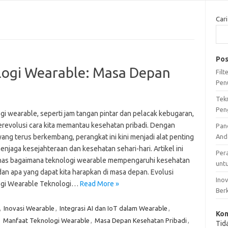
Cari
Pos
ogi Wearable: Masa Depan
Fil
Pen
Tek
Pen
gi wearable, seperti jam tangan pintar dan pelacak kebugaran,
erevolusi cara kita memantau kesehatan pribadi. Dengan
Pan
yang terus berkembang, perangkat ini kini menjadi alat penting
And
njaga kesejahteraan dan kesehatan sehari-hari. Artikel ini
Per
s bagaimana teknologi wearable mempengaruhi kesehatan
unt
dan apa yang dapat kita harapkan di masa depan. Evolusi
Ino
gi Wearable Teknologi…
Read More »
Ber
,
Inovasi Wearable
,
Integrasi AI dan IoT dalam Wearable
,
Kom
,
Manfaat Teknologi Wearable
,
Masa Depan Kesehatan Pribadi
,
Tid