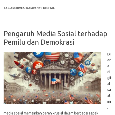
TAG ARCHIVES:
KAMPANYE DIGITAL
Pengaruh Media Sosial terhadap
Pemilu dan Demokrasi
Di
er
a
di
git
al
sa
at
ini
,
media sosial memainkan peran krusial dalam berbagai aspek