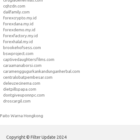
cirugiadehernias.com
cqhzdn.com
dailfamily.com
forexcrypto.my.id
forexdana.my.id
forexdemo.my.id
forexfactory.my.id
forexhalal.my.id
brookehofsess.com
bswproject.com
captivedaughtersfilms.com
caraamanaborsi.com
caramenggugurkankandunganherbal.com
centralobatpembesar.com
deleuzecinema.com
dietpillspapa.com
dontgiveuponnpc.com
droscargil.com
Paito Warna Hongkong
Copyright © Filter Update 2024